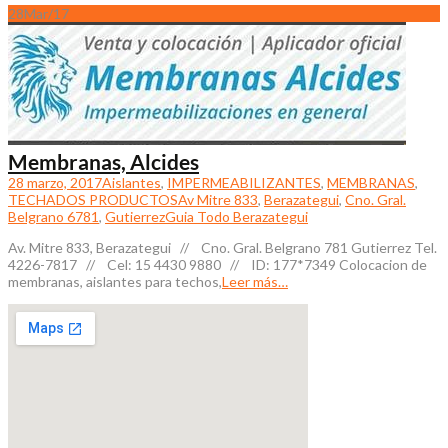
28
Mar/17
Membranas, Alcides
28 marzo, 2017
Aislantes
,
IMPERMEABILIZANTES
,
MEMBRANAS
,
TECHADOS PRODUCTOS
Av Mitre 833
,
Berazategui
,
Cno. Gral.
Belgrano 6781
,
Gutierrez
Guia Todo Berazategui
Av. Mitre 833, Berazategui // Cno. Gral. Belgrano 781 Gutierrez Tel.
4226-7817 // Cel: 15 4430 9880 // ID: 177*7349 Colocacion de
membranas, aislantes para techos,
Leer más…