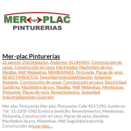
Mer-plac Pinturerías
22 agosto, 2022
Aislación
,
Aislantes
,
ALUMINIO
,
Construcción de
casas
,
Construcción en seco
,
Electricidad
,
Machimbre de pvc
,
Masillas
,
Mdf
,
Melaminas
,
MEMBRANAS
,
Pinturería
,
Placas de yeso
,
REVESTIMIENTOS
,
Seguridad industrial
Aislación
,
Aislantes
,
Aluminio
,
Construcción de casas
,
Construcción en seco
,
Electricidad
,
Gutiérrez
,
Machimbre de pvc
,
Masillas
,
Mdf
,
Melaminas
,
Membranas
,
Pinturería
,
Placas de yeso
,
Revestimientos
,
Seguridad
Industrial
Santiago Guerrero
Mer-plac Pinturerías Mer-plac Pinturerías Calle 413 1290, Gutiérrez.
Tel: 11-2203-5582 Envíos a domicilio. Revestimientos, Membranas,
Pinturería, Construcción en seco, Placas de yeso, Aluminio,
Machimbre de pvc, Melaminas, Mdf, Seguridad industrial,
Construcción de
Leer más…