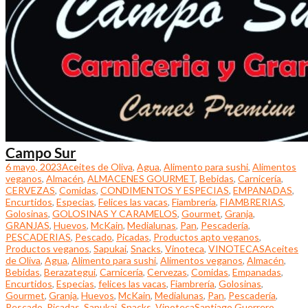
Campo Sur
6 mayo, 2023
Aceites de Oliva
,
Agua
,
Alimento para sushi
,
Alimentos
veganos
,
Almacén
,
ALMACENES GOURMET
,
Bebidas
,
Carnicería
,
CERVEZAS
,
Comidas
,
CONDIMENTOS Y ESPECIAS
,
EMPANADAS
,
Encurtidos
,
Especias
,
Felices las vacas
,
Fiambrería
,
FIAMBRERIAS
,
Golosinas
,
GOLOSINAS Y CARAMELOS
,
Gourmet
,
Granja
,
GRANJAS
,
Huevos
,
McKain
,
Medialunas
,
Pan
,
Pescadería
,
PESCADERIAS
,
Pescado
,
Picadas
,
Productos apto veganos
,
Productos veganos
,
Sapukai
,
Snacks
,
Vinoteca
,
VINOTECAS
Aceites
de Oliva
,
Agua
,
Alimento para sushi
,
Alimentos veganos
,
Almacén
,
Bebidas
,
Berazategui
,
Carnicería
,
Cervezas
,
Comidas
,
Empanadas
,
Encurtidos
,
Especias
,
felices las vacas
,
Fiambrería
,
Golosinas
,
Gourmet
,
Granja
,
Huevos
,
McKain
,
Medialunas
,
Pan
,
Pescadería
,
Pescado
,
Picadas
,
Sapukai
,
Snacks
,
Vinoteca
Santiago Guerrero