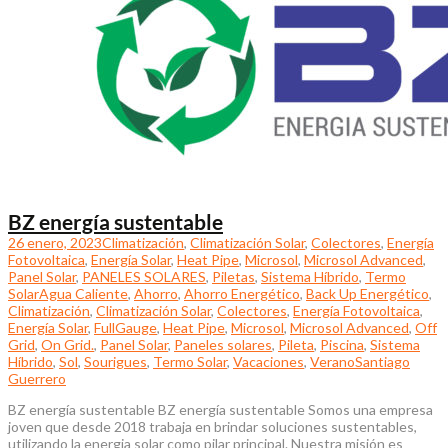
BZ energía sustentable
26 enero, 2023
Climatización
,
Climatización Solar
,
Colectores
,
Energía
Fotovoltaica
,
Energía Solar
,
Heat Pipe
,
Microsol
,
Microsol Advanced
,
Panel Solar
,
PANELES SOLARES
,
Piletas
,
Sistema Híbrido
,
Termo
Solar
Agua Caliente
,
Ahorro
,
Ahorro Energético
,
Back Up Energético
,
Climatización
,
Climatización Solar
,
Colectores
,
Energía Fotovoltaica
,
Energía Solar
,
FullGauge
,
Heat Pipe
,
Microsol
,
Microsol Advanced
,
Off
Grid
,
On Grid.
,
Panel Solar
,
Paneles solares
,
Pileta
,
Piscina
,
Sistema
Híbrido
,
Sol
,
Sourigues
,
Termo Solar
,
Vacaciones
,
Verano
Santiago
Guerrero
BZ energía sustentable BZ energía sustentable Somos una empresa
joven que desde 2018 trabaja en brindar soluciones sustentables,
utilizando la energia solar como pilar principal. Nuestra misión es