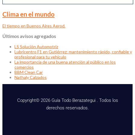
Clima en el mundo
El tiempo en Buenos Aires Aerod.
Últimos avisos agregados
LS Solución Automotriz
Lubricentro F1 en Gutiérrez: mantenimiento rápido, confiable y
profesional para tu vehículo
La importancia de una buena atención al público en los
comercios
BBM Clean Car
Nathaly Calzados
Copyright© 2026 Guía Todo Berazategui . Todos los
derechos reservados.