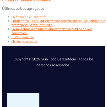
El tiempo en Buenos Aires Aerod.
Últimos avisos agregados
LS Solución Automotriz
Lubricentro F1 en Gutiérrez: mantenimiento rápido, confiable y
profesional para tu vehículo
La importancia de una buena atención al público en los
comercios
BBM Clean Car
Nathaly Calzados
Copyright© 2026 Guía Todo Berazategui . Todos los
derechos reservados.