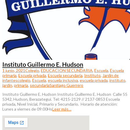
Instituto Guillermo E. Hudson
1 junio, 2021
Colegio
,
EDUCACION SECUNDARIA
,
Escuela
,
Escuela
primaria
,
Escuela privada
,
Escuela secundaria
,
Instituto
,
Jardín de
infantes
colegio
,
Escuela
,
escuela inclusiva
,
escuela privada
,
instituto
,
jardin
,
primaria
,
secundaria
Santiago Guerrero
Instituto Guillermo E. Hudson Instituto Guillermo E. Hudson Calle 55
5342, Hudson, Berazategui. Tel: 4215-2129 // 2137-0853 Escuela
privada, Nivel Inicial, Primario y Secundario. Horario de atención:
Lunes a viernes de 09:00Hs
Leer más…