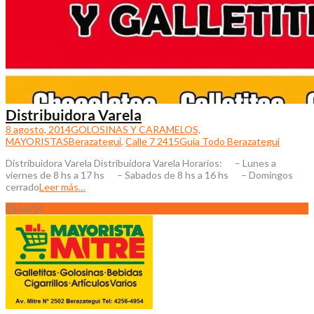
Distribuidora Varela
8 agosto, 2014
GOLOSINAS Y CARAMELOS,
MAYORISTAS
Berazategui
,
Calle 7 2415
Guia Todo Berazategui
Distribuidora Varela Distribuidora Varela Horarios: – Lunes a
viernes de 8 hs a 17 hs – Sabados de 8 hs a 16 hs – Domingos
cerrado
Leer más…
28
Jul/14