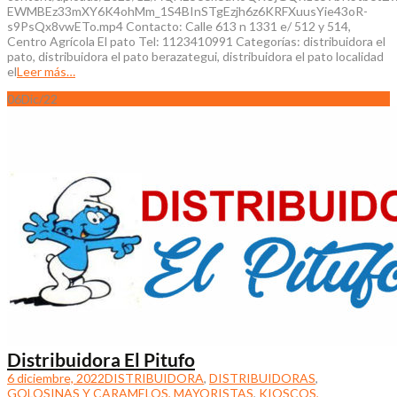
EWMBEz33mXY6K4ohMm_1S4BInSTgEzjh6z6KRFXuusYie43oR-
s9PsQx8vwETo.mp4 Contacto: Calle 613 n 1331 e/ 512 y 514,
Centro Agrícola El pato Tel: 1123410991 Categorías: distribuidora el
pato, distribuidora el pato berazategui, distribuidora el pato localidad
el
Leer más…
06
Dic/22
Distribuidora El Pitufo
6 diciembre, 2022
DISTRIBUIDORA
,
DISTRIBUIDORAS
,
GOLOSINAS Y CARAMELOS, MAYORISTAS
,
KIOSCOS,