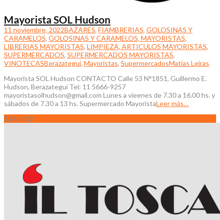
Mayorista SOL Hudson
11 noviembre, 2022
BAZARES
,
FIAMBRERIAS
,
GOLOSINAS Y
CARAMELOS
,
GOLOSINAS Y CARAMELOS, MAYORISTAS
,
LIBRERIAS MAYORISTAS
,
LIMPIEZA, ARTICULOS MAYORISTAS
,
SUPERMERCADOS
,
SUPERMERCADOS MAYORISTAS
,
VINOTECAS
Berazategui
,
Mayoristas
,
Supermercados
Matías Leiras
Mayorista SOL Hudson CONTACTO Calle 53 N°1851, Guillermo E.
Hudson, Berazategui Tel: 11 5666-9257
mayoristasolhudson@gmail.com Lunes a vieenes de 7.30 a 16.00 hs. y
sábados de 7.30 a 13 hs. Supermercado Mayorista
Leer más…
22
Abr/22