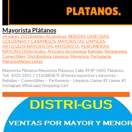
Mayorista Plátanos
24 marzo, 2021
Bebidas Alcoholicas
,
BEBIDAS GASEOSAS
,
GOLOSINAS Y CARAMELOS, MAYORISTAS
,
LIMPIEZA,
ARTICULOS MAYORISTAS
,
MAYORISTA
,
PERFUMERIAS
MAYORISTAS
Articulos
,
Artículos de Limpieza
,
Bebidas
,
Berazategui
,
Comestibles
,
Distribuidora
,
Limpieza
,
Mayorista
,
Perfumeria
,
Platanos
Matías Leiras
Mayorista Plátanos Mayorista Plátanos Calle 39 N° 5420, Plátanos.
Tel: 4223-5015 // 1161885873 🛒Venta mayorista y minorista –
Bebidas – Comestibles – Perfumería – Limpieza. Llamar #1 Llamar #2
Instagram Whatsapp Shopping-cart
19
Nov/20