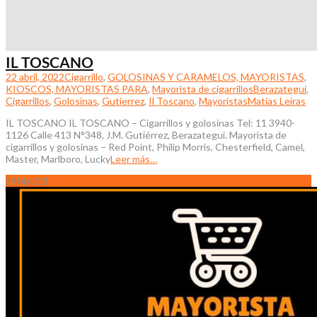
IL TOSCANO
22 abril, 2022
Cigarrillo
,
GOLOSINAS Y CARAMELOS, MAYORISTAS
,
KIOSCOS, MAYORISTAS PARA
,
Mayorista de cigarrillos
Berazategui
,
Cigarrillos
,
Golosinas
,
Gutierrez
,
Il Toscano
,
Mayoristas
Matías Leiras
IL TOSCANO IL TOSCANO – Cigarrillos y golosinas Tel: 11 3940-
1126 Calle 413 N°348, J.M. Gutiérrez, Berazategui. Mayorista de
cigarrillos y golosinas – Red Point, Philip Morris, Chesterfield, Camel,
Master, Marlboro, Lucky
Leer más…
24
Mar/21