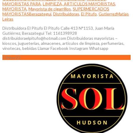
MAYORISTAS PARA
,
LIMPIEZA, ARTICULOS MAYORISTAS
,
MAYORISTA
,
Mayorista de cigarrillos
,
SUPERMERCADOS
MAYORISTAS
Berazategui
,
Distribuidoras
,
El Pitufo
,
Gutierrez
Matías
Leiras
Distribuidora El Pitufo El Pitufo Calle 413 N°1153, Juan María
Gutiérrez, Berazategui Tel: 1161398928
distribuidoraelpitufo@hotmail.com Distribuidoras mayoristas –
kioscos, jugueterías, almacenes, artículos de limpieza, perfumerías,
vinotecas, bebidas Llamar Facebook Instagram Whatsapp
11
Nov/22