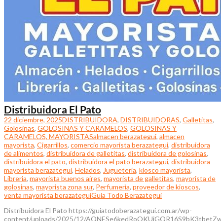
Distribuidora El Pato
22 diciembre, 2025
DISTRIBUIDORA
,
DISTRIBUIDORAS
,
Galletitas
,
Golosinas
,
GOLOSINAS Y CARAMELOS
,
GOLOSINAS Y
CARAMELOS, MAYORISTAS
almacen berazategui
,
almacen
mayorista
,
Cigarrillos
,
comercio mayorista berazategui
,
distribuidora
de alimentos
,
distribuidora de galletitas
,
distribuidora de golosinas
,
distribuidora el pato
,
distribuidora el pato berazategui
,
distribuidora
mayorista berazategui
,
Helados
,
Juguetería
,
kiosco mayorista
,
Libreria
,
mayorista buenos aires
,
mayorista de galletitas
,
mayorista de
golosinas
,
mayorista zona sur
,
Perfumerìa
,
proveedor de kioscos
,
venta mayorista berazategui
Guia Todo Berazategui
Distribuidora El Pato https://guiatodoberazategui.com.ar/wp-
content/uploads/2025/12/AQNESe6kedRoQKUjGQR16S9bK3tbetZ