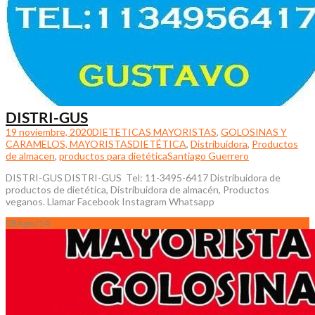
DISTRI-GUS
19 noviembre, 2020
DIETETICAS MAYORISTAS
,
GOLOSINAS Y
CARAMELOS, MAYORISTAS
DIETÉTICA
,
Distribuidora
,
Productos
de almacen
,
productos para dietética
Santiago Guerrero
DISTRI-GUS DISTRI-GUS Tel: 11-3495-6417 Distribuidora de
productos de dietética, Distribuidora de almacén, Productos
veganos. Llamar Facebook Instagram Whatsapp
08
Ago/14