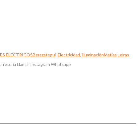
ES ELECTRICOS
Berazategui
,
Electricidad
,
Iluminación
Matías Leiras
erretería Llamar Instagram Whatsapp