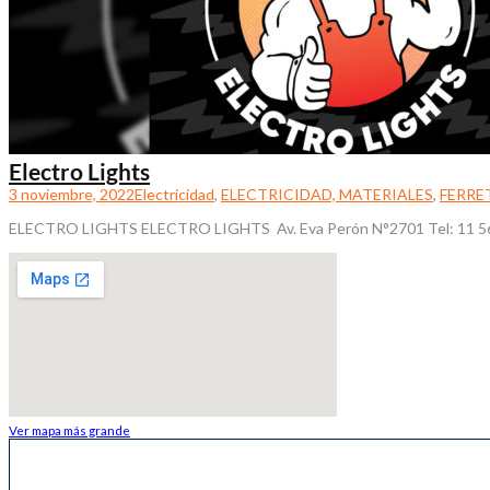
Electro Lights
3 noviembre, 2022
Electricidad
,
ELECTRICIDAD, MATERIALES
,
FERRE
ELECTRO LIGHTS ELECTRO LIGHTS Av. Eva Perón N°2701 Tel: 11 5653-47
Ver mapa más grande