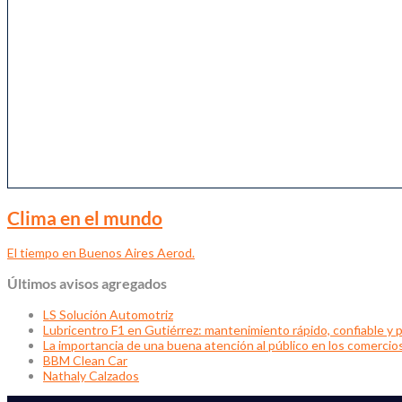
Clima en el mundo
El tiempo en Buenos Aires Aerod.
Últimos avisos agregados
LS Solución Automotriz
Lubricentro F1 en Gutiérrez: mantenimiento rápido, confiable y p
La importancia de una buena atención al público en los comercio
BBM Clean Car
Nathaly Calzados