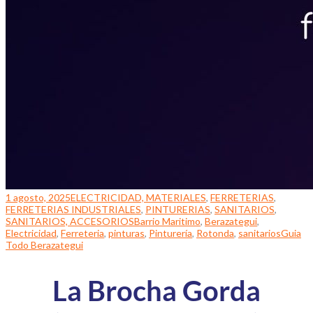
1 agosto, 2025
ELECTRICIDAD, MATERIALES
,
FERRETERIAS
,
FERRETERIAS INDUSTRIALES
,
PINTURERIAS
,
SANITARIOS
,
SANITARIOS, ACCESORIOS
Barrio Maritimo
,
Berazategui
,
Electricidad
,
Ferreteria
,
pinturas
,
Pinturería
,
Rotonda
,
sanitarios
Guia
Todo Berazategui
La Brocha Gorda