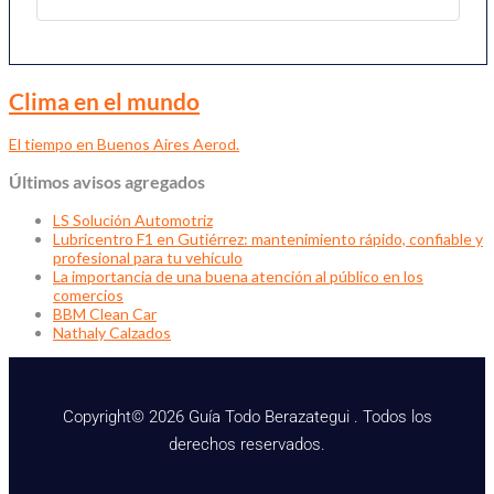
Clima en el mundo
El tiempo en Buenos Aires Aerod.
Últimos avisos agregados
LS Solución Automotriz
Lubricentro F1 en Gutiérrez: mantenimiento rápido, confiable y
profesional para tu vehículo
La importancia de una buena atención al público en los
comercios
BBM Clean Car
Nathaly Calzados
Copyright© 2026 Guía Todo Berazategui . Todos los
derechos reservados.