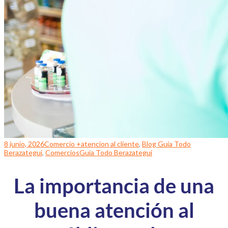
8 junio, 2026
Comercio +
atencion al cliente
,
Blog Guia Todo
Berazategui
,
Comercios
Guia Todo Berazategui
La importancia de una
buena atención al