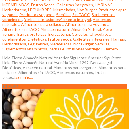
MERMELADAS
,
Frutos Secos
,
Galletitas integrales
,
HARINAS
,
Herboristería
,
LEGUMBRES
,
Mermeladas
,
Not Burger
,
Productos apto
veganos
,
Productos veganos
,
Semillas
,
Sin TACC
,
Suplementos
vitamínicos
,
Yerbas e Infusiones
Alimento integral
,
Alimentos
naturales
,
Alimentos para celíacos
,
Alimentos para veganos
,
Alimentos sin TACC
,
Almacen natural
,
Almacén Natural
,
Apto
vegano
,
Barras protéicas
,
Berazategui
,
Cereales
,
Chocolates
,
condimentos
,
Dietéticas
,
Frutos secos
,
Galletitas integrales
,
Harinas
,
Herboristería
,
Legumbres
,
Mermeladas
,
Not Burger
,
Semillas
,
Suplementos vitamínicos
,
Yerbas e Infusiones
Santiago Guerrero
Hola Tierra Almacén Natural Anterior Siguiente Anterior Siguiente
Hola Tierra Almacén Natural Avenida Mitre 1242, Berazategui
Dietéticas, Almacén natural, Alimentos para veganos, Alimentos para
celíacos, Alimentos sin TACC, Alimentos naturales, Frutos
secos,
Leer más…
10
Dic/21