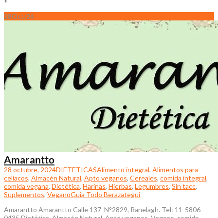
28
Oct/24
Amarantto
28 octubre, 2024
DIETETICAS
Alimento integral
,
Alimentos para
celíacos
,
Almacén Natural
,
Apto veganos
,
Cereales
,
comida integral
,
comida vegana
,
Dietética
,
Harinas
,
Hierbas
,
Legumbres
,
Sin tacc
,
Suplementos
,
Vegano
Guia Todo Berazategui
Amarantto Amarantto Calle 137 N°2829, Ranelagh. Tel: 11-5806-
0435 Dietética, Almacén Natural, Apto veganos, Vegano, comida