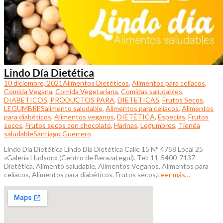
Lindo Día Dietética
10 diciembre, 2021
Alimentos Dietéticos
,
Alimentos para celiacos
,
Comida Vegana
,
Comida Vegetariana
,
Comidas saludables
,
DIABETICOS, PRODUCTOS PARA
,
DIETETICAS
,
Frutos Secos
,
LEGUMBRES
alimento saludable
,
Alimentos para celíacos
,
Alimentos
para diabéticos
,
Alimentos veganos
,
DIETÉTICA
,
Especias
,
Frutos
secos
,
Frutos secos con chocolate
,
Harinas
,
Legumbres
,
Tienda
saludable
Santiago Guerrero
Lindo Día Dietética Lindo Día Dietética Calle 15 N° 4758 Local 25
«Galería Hudson» (Centro de Berazategui). Tel: 11-5400-7137
Dietética, Alimento saludable, Alimentos Veganos, Alimentos para
celíacos, Alimentos para diabéticos, Frutos secos,
Leer más…