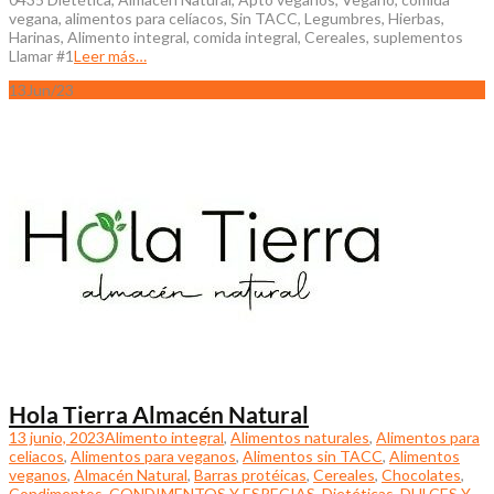
vegana, alimentos para celíacos, Sin TACC, Legumbres, Hierbas,
Harinas, Alimento integral, comida integral, Cereales, suplementos
Llamar #1
Leer más…
13
Jun/23
Hola Tierra Almacén Natural
13 junio, 2023
Alimento integral
,
Alimentos naturales
,
Alimentos para
celiacos
,
Alimentos para veganos
,
Alimentos sin TACC
,
Alimentos
veganos
,
Almacén Natural
,
Barras protéicas
,
Cereales
,
Chocolates
,
Condimentos
,
CONDIMENTOS Y ESPECIAS
,
Dietéticas
,
DULCES Y