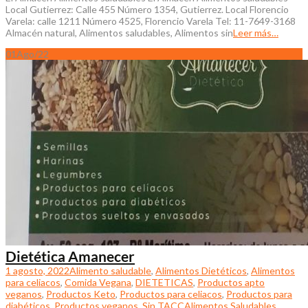
Local Gutierrez: Calle 455 Número 1354, Gutierrez. Local Florencio
Varela: calle 1211 Número 4525, Florencio Varela Tel: 11-7649-3168
Almacén natural, Alimentos saludables, Alimentos sin
Leer más…
01
Ago/22
Dietética Amanecer
1 agosto, 2022
Alimento saludable
,
Alimentos Dietéticos
,
Alimentos
para celiacos
,
Comida Vegana
,
DIETETICAS
,
Productos apto
veganos
,
Productos Keto
,
Productos para celiacos
,
Productos para
diabéticos
,
Productos veganos
,
Sin TACC
Alimentos Saludables
,