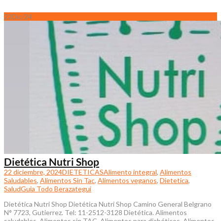
22
Dic/24
Dietética Nutri Shop
22 diciembre, 2024
DIETETICAS
Alimento integral
,
Alimentos
Saludables
,
Alimentos Sin Tac
,
Alimentos veganos
,
Dietetica
,
Salud
Guia Todo Berazategui
Dietética Nutri Shop Dietética Nutri Shop Camino General Belgrano
N° 7723, Gutierrez. Tel: 11-2512-3128 Dietética. Alimentos
saludables. Alimentos sin TAC. Alimentos para diabéticos. Alimentos