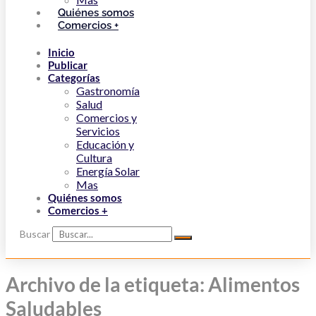
Quiénes somos
Comercios +
Inicio
Publicar
Categorías
Gastronomía
Salud
Comercios y
Servicios
Educación y
Cultura
Energía Solar
Mas
Quiénes somos
Comercios +
Buscar
Archivo de la etiqueta: Alimentos
Saludables