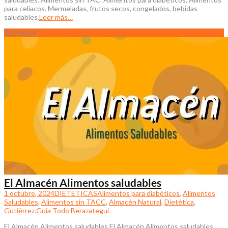
para celíacos. Mermeladas, frutos secos, congelados, bebidas
saludables.
Leer más…
01
Oct/24
El Almacén Alimentos saludables
1 octubre, 2024
DIETETICAS
Alimentos para diabéticos
,
Alimentos
Saludables
,
Alimentos sin TACC
,
Almacén Natural
,
Dietética
,
Gutiérrez.
Guia Todo Berazategui
El Almacén Alimentos saludables El Almacén Alimentos saludables