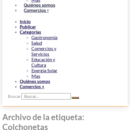
Quiénes somos
Comercios +
Inicio
Publicar
Categorías
Gastronomía
Salud
Comercios y
Servicios
Educación y
Cultura
Energía Solar
Mas
Quiénes somos
Comercios +
Buscar
Archivo de la etiqueta:
Colchonetas