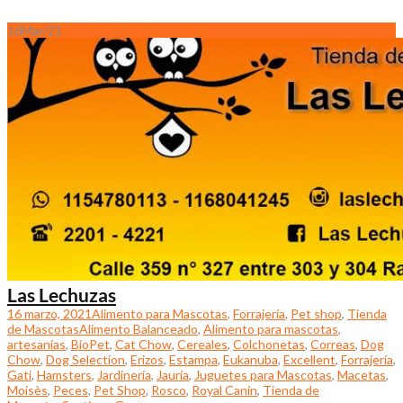
16
Mar/21
Las Lechuzas
16 marzo, 2021
Alimento para Mascotas
,
Forrajería
,
Pet shop
,
Tienda
de Mascotas
Alimento Balanceado
,
Alimento para mascotas
,
artesanías
,
BioPet
,
Cat Chow
,
Cereales
,
Colchonetas
,
Correas
,
Dog
Chow
,
Dog Selection
,
Erizos
,
Estampa
,
Eukanuba
,
Excellent
,
Forrajería
,
Gati
,
Hamsters
,
Jardinería
,
Jauría
,
Juguetes para Mascotas
,
Macetas
,
Moisès
,
Peces
,
Pet Shop
,
Rosco
,
Royal Canin
,
Tienda de