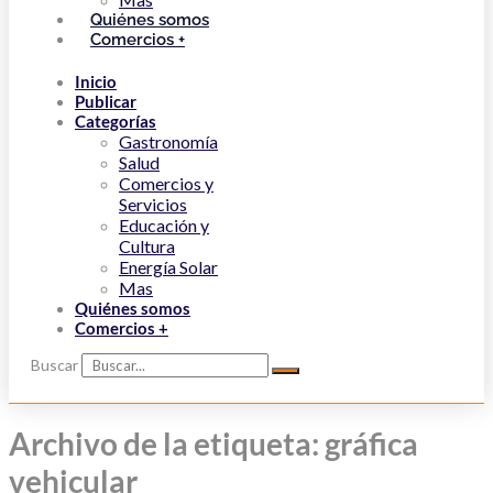
Quiénes somos
Comercios +
Inicio
Publicar
Categorías
Gastronomía
Salud
Comercios y
Servicios
Educación y
Cultura
Energía Solar
Mas
Quiénes somos
Comercios +
Buscar
Archivo de la etiqueta: gráfica
vehicular