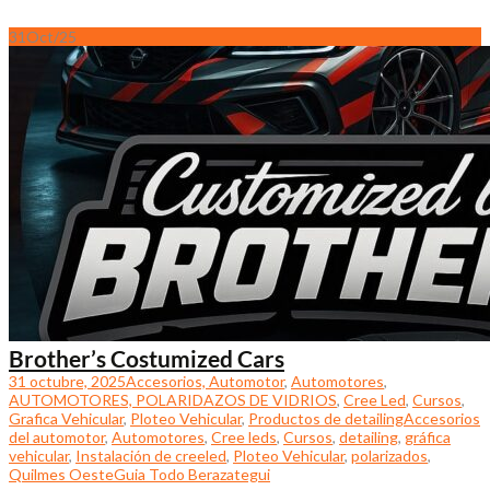
31
Oct/25
Brother’s Costumized Cars
31 octubre, 2025
Accesorios, Automotor
,
Automotores
,
AUTOMOTORES, POLARIDAZOS DE VIDRIOS
,
Cree Led
,
Cursos
,
Grafica Vehicular
,
Ploteo Vehicular
,
Productos de detailing
Accesorios
del automotor
,
Automotores
,
Cree leds
,
Cursos
,
detailing
,
gráfica
vehicular
,
Instalación de creeled
,
Ploteo Vehicular
,
polarizados
,
Quilmes Oeste
Guia Todo Berazategui