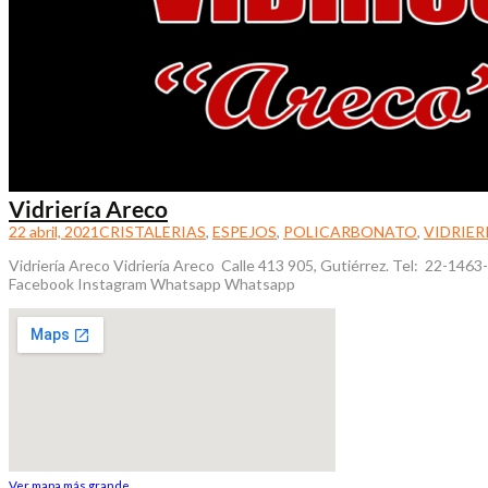
Vidriería Areco
22 abril, 2021
CRISTALERIAS
,
ESPEJOS
,
POLICARBONATO
,
VIDRIER
Vidriería Areco Vidriería Areco Calle 413 905, Gutiérrez. Tel: 22-1463
Facebook Instagram Whatsapp Whatsapp
Ver mapa más grande