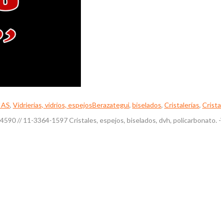
IAS
,
Vidrierias, vidrios, espejos
Berazategui
,
biselados
,
Cristalerías
,
Crista
-4590 // 11-3364-1597 Cristales, espejos, biselados, dvh, policarbonato.