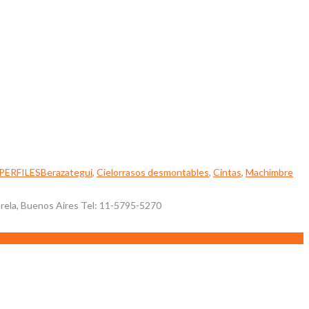
PERFILES
Berazategui
,
Cielorrasos desmontables
,
Cintas
,
Machimbre
la, Buenos Aires Tel: 11-5795-5270