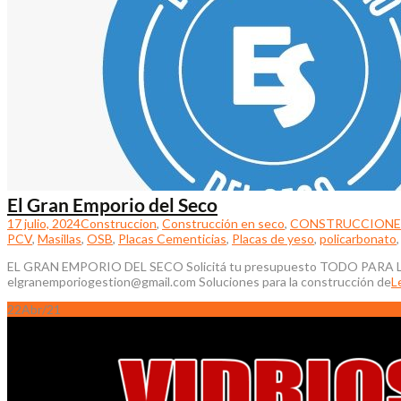
El Gran Emporio del Seco
17 julio, 2024
Construccion
,
Construcción en seco
,
CONSTRUCCIONES
PCV
,
Masillas
,
OSB
,
Placas Cementicias
,
Placas de yeso
,
policarbonato
EL GRAN EMPORIO DEL SECO Solicitá tu presupuesto TODO PARA LA 
elgranemporiogestion@gmail.com Soluciones para la construcción de
L
22
Abr/21