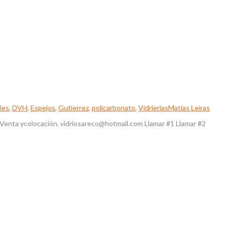
les
,
DVH
,
Espejos
,
Gutierrez
,
policarbonato
,
Vidrierías
Matías Leiras
 -Venta ycolocación. vidriosareco@hotmail.com Llamar #1 Llamar #2