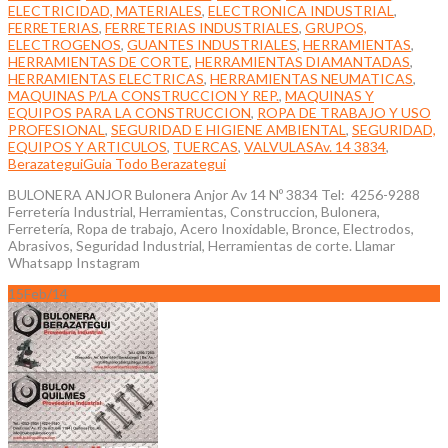
ELECTRICIDAD, MATERIALES
,
ELECTRONICA INDUSTRIAL
,
FERRETERIAS
,
FERRETERIAS INDUSTRIALES
,
GRUPOS,
ELECTROGENOS
,
GUANTES INDUSTRIALES
,
HERRAMIENTAS
,
HERRAMIENTAS DE CORTE
,
HERRAMIENTAS DIAMANTADAS
,
HERRAMIENTAS ELECTRICAS
,
HERRAMIENTAS NEUMATICAS
,
MAQUINAS P/LA CONSTRUCCION Y REP.
,
MAQUINAS Y
EQUIPOS PARA LA CONSTRUCCION
,
ROPA DE TRABAJO Y USO
PROFESIONAL
,
SEGURIDAD E HIGIENE AMBIENTAL
,
SEGURIDAD,
EQUIPOS Y ARTICULOS
,
TUERCAS
,
VALVULAS
Av. 14 3834
,
Berazategui
Guia Todo Berazategui
BULONERA ANJOR Bulonera Anjor Av 14 Nº 3834 Tel: 4256-9288
Ferretería Industrial, Herramientas, Construccion, Bulonera,
Ferretería, Ropa de trabajo, Acero Inoxidable, Bronce, Electrodos,
Abrasivos, Seguridad Industrial, Herramientas de corte. Llamar
Whatsapp Instagram
15
Feb/14