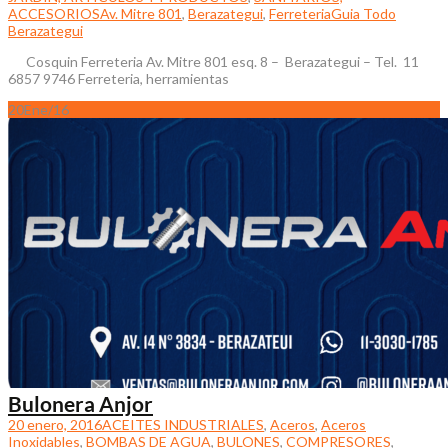
ACCESORIOS
Av. Mitre 801
,
Berazategui
,
Ferreteria
Guia Todo
Berazategui
Cosquin Ferreteria Av. Mitre 801 esq. 8 – Berazategui – Tel. 11
6857 9746 Ferreteria, herramientas
20
Ene/16
Bulonera Anjor
20 enero, 2016
ACEITES INDUSTRIALES
,
Aceros
,
Aceros
Inoxidables
,
BOMBAS DE AGUA
,
BULONES
,
COMPRESORES
,