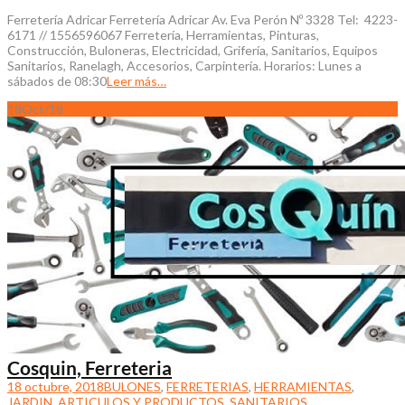
Ferretería Adricar Ferretería Adricar Av. Eva Perón Nº 3328 Tel: 4223-
6171 // 1556596067 Ferretería, Herramientas, Pinturas,
Construcción, Buloneras, Electricidad, Grifería, Sanitarios, Equipos
Sanitarios, Ranelagh, Accesorios, Carpintería. Horarios: Lunes a
sábados de 08:30
Leer más…
18
Oct/18
Cosquin, Ferreteria
18 octubre, 2018
BULONES
,
FERRETERIAS
,
HERRAMIENTAS
,
JARDIN, ARTICULOS Y PRODUCTOS
,
SANITARIOS,