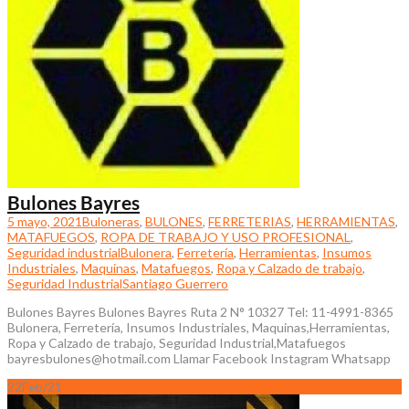
Bulones Bayres
5 mayo, 2021
Buloneras
,
BULONES
,
FERRETERIAS
,
HERRAMIENTAS
,
MATAFUEGOS
,
ROPA DE TRABAJO Y USO PROFESIONAL
,
Seguridad industrial
Bulonera
,
Ferretería
,
Herramientas
,
Insumos
Industriales
,
Maquinas
,
Matafuegos
,
Ropa y Calzado de trabajo
,
Seguridad Industrial
Santiago Guerrero
Bulones Bayres Bulones Bayres Ruta 2 N° 10327 Tel: 11-4991-8365
Bulonera, Ferretería, Insumos Industriales, Maquinas,Herramientas,
Ropa y Calzado de trabajo, Seguridad Industrial,Matafuegos
bayresbulones@hotmail.com Llamar Facebook Instagram Whatsapp
22
Feb/21