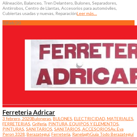
Alineación, Balanceo, Tren Delantero, Bulones, Separadores,
Antirrobos, Centro de Llantas, Accesorios para automóviles,
Cubiertas usadas y nuevas, Reparación
Leer más…
03
Feb/20
Ferreteria Adricar
3 febrero, 2020
Buloneras
,
BULONES
,
ELECTRICIDAD, MATERIALES
,
FERRETERIAS
,
Griferia
,
PINTURA, EQUIPOS Y ELEMENTOS
,
PINTURAS
,
SANITARIOS
,
SANITARIOS, ACCESORIOS
Av. Eva
Peron 3328
,
Berazategui
,
Ferreteria
,
Ranelagh
Guia Todo Berazategui