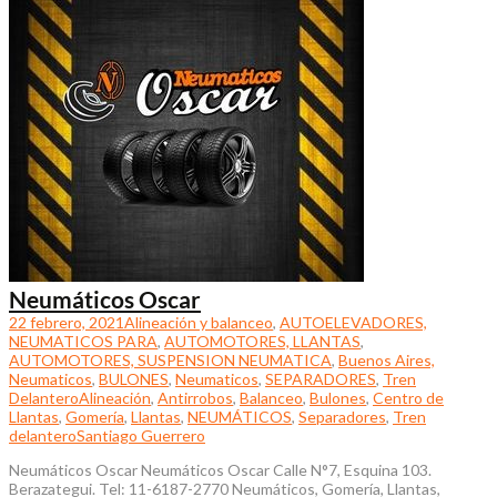
Neumáticos Oscar
22 febrero, 2021
Alineación y balanceo
,
AUTOELEVADORES,
NEUMATICOS PARA
,
AUTOMOTORES, LLANTAS
,
AUTOMOTORES, SUSPENSION NEUMATICA
,
Buenos Aires,
Neumaticos
,
BULONES
,
Neumaticos
,
SEPARADORES
,
Tren
Delantero
Alineación
,
Antirrobos
,
Balanceo
,
Bulones
,
Centro de
Llantas
,
Gomería
,
Llantas
,
NEUMÁTICOS
,
Separadores
,
Tren
delantero
Santiago Guerrero
Neumáticos Oscar Neumáticos Oscar Calle N°7, Esquina 103.
Berazategui. Tel: 11-6187-2770 Neumáticos, Gomería, Llantas,