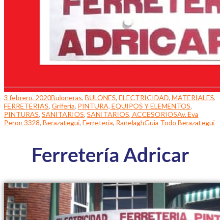
3 febrero, 2020
Buloneras
,
BULONES
,
ELECTRICIDAD, MATERIALES
,
FERRETERIAS
,
Griferia
,
PINTURA, EQUIPOS Y ELEMENTOS
,
PINTURAS
,
SANITARIOS
,
SANITARIOS, ACCESORIOS
Av. Eva
Peron 3328
,
Berazategui
,
Ferreteria
,
Ranelagh
Guia Todo Berazategui
Ferretería Adricar