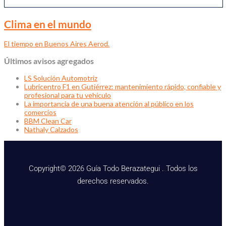
Clima en el mundo
El tiempo en Buenos Aires Aerod.
Últimos avisos agregados
LS Solución Automotriz
Lubricentro F1 en Gutiérrez: mantenimiento rápido, confiable y
profesional para tu vehículo
La importancia de una buena atención al público en los
comercios
BBM Clean Car
Nathaly Calzados
Copyright© 2026 Guía Todo Berazategui . Todos los
derechos reservados.