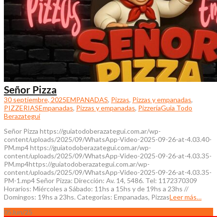
Señor Pizza
30 septiembre, 2025
EMPANADAS
,
Pizzas
,
Pizzas y empanadas
,
PIZZERIAS
Empanadas
,
Pizzas y empanadas
,
Pizzería
Guia Todo
Berazategui
Señor Pizza https://guiatodoberazategui.com.ar/wp-
content/uploads/2025/09/WhatsApp-Video-2025-09-26-at-4.03.40-
PM.mp4 https://guiatodoberazategui.com.ar/wp-
content/uploads/2025/09/WhatsApp-Video-2025-09-26-at-4.03.35-
PM.mp4https://guiatodoberazategui.com.ar/wp-
content/uploads/2025/09/WhatsApp-Video-2025-09-26-at-4.03.35-
PM-1.mp4 Señor Pizza: Dirección: Av. 14, 5486. Tel: 1172370309
Horarios: Miércoles a Sábado: 11hs a 15hs y de 19hs a 23hs //
Domingos: 19hs a 23hs. Categorías: Empanadas, Pizzas
Leer más…
05
Jun/25