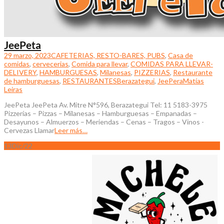
JeePeta
29 marzo, 2023
CAFETERIAS, RESTO-BARES, PUBS
,
Casa de
comidas
,
cervecerias
,
Comida para llevar
,
COMIDAS PARA LLEVAR-
DELIVERY
,
HAMBURGUESAS
,
Milanesas
,
PIZZERIAS
,
Restaurante
de hamburguesas
,
RESTAURANTES
Berazategui
,
JeePera
Matías
Leiras
JeePeta JeePeta Av. Mitre N°596, Berazategui Tel: 11 5183-3975
Pizzerías – Pizzas – Milanesas – Hamburguesas – Empanadas –
Desayunos – Almuerzos – Meriendas – Cenas – Tragos – Vinos -
Cervezas Llamar
Leer más…
13
Dic/22