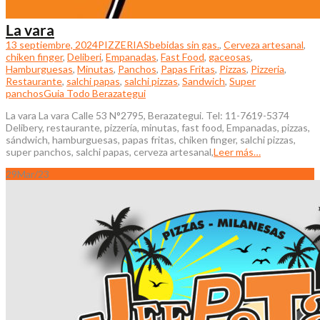
La vara
13 septiembre, 2024
PIZZERIAS
bebidas sin gas.
,
Cerveza artesanal
,
chiken finger
,
Deliberi
,
Empanadas
,
Fast Food
,
gaceosas
,
Hamburguesas
,
Minutas
,
Panchos
,
Papas Fritas
,
Pizzas
,
Pizzeria
,
Restaurante
,
salchi papas
,
salchi pizzas
,
Sandwich
,
Super
panchos
Guia Todo Berazategui
La vara La vara Calle 53 N°2795, Berazategui. Tel: 11-7619-5374
Delibery, restaurante, pizzería, minutas, fast food, Empanadas, pizzas,
sándwich, hamburguesas, papas fritas, chiken finger, salchi pizzas,
super panchos, salchi papas, cerveza artesanal,
Leer más…
29
Mar/23