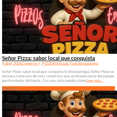
Señor Pizza: sabor local que conquista
9 abril, 2026
Comercio +
,
PIZZERIAS
Guia Todo Berazategui
Señor Pizza: sabor local que conquista En Berazategui, Señor Pizza se
destaca como uno de esos comercios que ya forman parte del paisaje
gastronómico del barrio. Con una carta amplia y bien
Leer más…
30
Sep/25