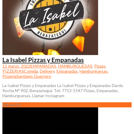
La Isabel Pizzas y Empanadas
11 marzo, 2022
EMPANADAS
,
HAMBURGUESAS
,
Pizzas
,
PIZZERIAS
Comida
,
Delivery
,
Empanadas
,
Hamburguesas
,
Pizzería
Santiago Guerrero
La Isabel Pizzas y Empanadas La Isabel Pizzas y Empanadas Dardo
Rocha N° 902, Berazategui. Tel: 7713-1547 Pizzas, Empanadas,
Hamburguesas. Llamar Instagram
28
Ene/22