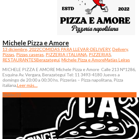
Michele Pizza e Amore
13 diciembre, 2022
COMIDAS PARA LLEVAR-DELIVERY
,
Delivery
,
Pizzas
,
Pizzas caseras
,
PIZZERIA ITALIANA
,
PIZZERIAS
,
RESTAURANTES
Berazategui
,
Michele Pizza e Amore
Matías Leiras
MICHELE PIZZA E AMORE Michele Pizza e Amore Calle 213 N°1286,
Esquina Av. Vergara, Berazategui Tel: 11 3493-4180 Jueves a
domingo de 20:00 a 00:30 hs. Pizzerías – Pizza napolitana, Pizza
italiana,
Leer más…
06
Abr/22