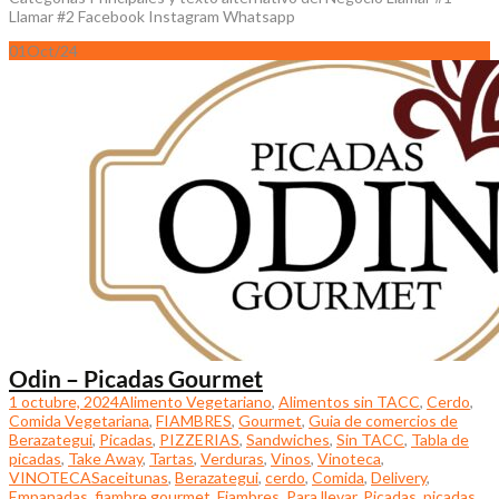
Llamar #2 Facebook Instagram Whatsapp
01
Oct/24
Odin – Picadas Gourmet
1 octubre, 2024
Alimento Vegetariano
,
Alimentos sin TACC
,
Cerdo
,
Comida Vegetariana
,
FIAMBRES
,
Gourmet
,
Guia de comercios de
Berazategui
,
Picadas
,
PIZZERIAS
,
Sandwiches
,
Sin TACC
,
Tabla de
picadas
,
Take Away
,
Tartas
,
Verduras
,
Vinos
,
Vinoteca
,
VINOTECAS
aceitunas
,
Berazategui
,
cerdo
,
Comida
,
Delivery
,
Empanadas
,
fiambre gourmet
,
Fiambres
,
Para llevar
,
Picadas
,
picadas