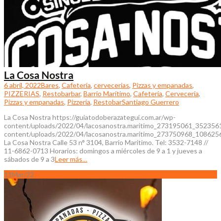
La Cosa Nostra
6 abril, 2022
Bares
,
Cafetería
,
cervecerias
,
Pizzas y empanadas
,
PIZZERIAS
,
Restobar
bar
,
Barrio Marítimo
,
Cafetería
,
Cervecería
,
Pizzas y empanadas
,
Pizzería
,
Restobar
Santiago Guerrero
La Cosa Nostra https://guiatodoberazategui.com.ar/wp-
content/uploads/2022/04/lacosanostra.maritimo_273195061_35235
content/uploads/2022/04/lacosanostra.maritimo_273750968_1086
La Cosa Nostra Calle 53 n° 3104, Barrio Marítimo. Tel: 3532-7148 //
11-6862-0713 Horarios: domingos a miércoles de 9 a 1 y jueves a
sábados de 9 a 3
Leer más…
11
Mar/22