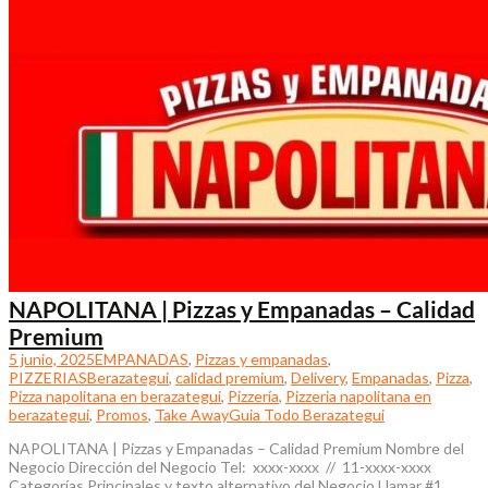
NAPOLITANA | Pizzas y Empanadas – Calidad
Premium
5 junio, 2025
EMPANADAS
,
Pizzas y empanadas
,
PIZZERIAS
Berazategui
,
calidad premium
,
Delivery
,
Empanadas
,
Pizza
,
Pizza napolitana en berazategui
,
Pizzería
,
Pizzeria napolitana en
berazategui
,
Promos
,
Take Away
Guia Todo Berazategui
NAPOLITANA | Pizzas y Empanadas – Calidad Premium Nombre del
Negocio Dirección del Negocio Tel: xxxx-xxxx // 11-xxxx-xxxx
Categorías Principales y texto alternativo del Negocio Llamar #1