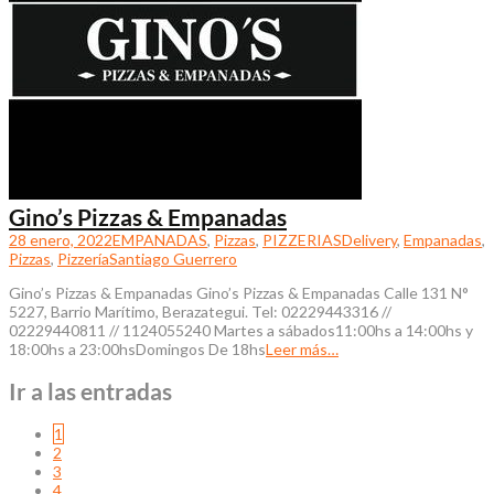
Gino’s Pizzas & Empanadas
28 enero, 2022
EMPANADAS
,
Pizzas
,
PIZZERIAS
Delivery
,
Empanadas
,
Pizzas
,
Pizzería
Santiago Guerrero
Gino’s Pizzas & Empanadas Gino’s Pizzas & Empanadas Calle 131 N°
5227, Barrio Marítimo, Berazategui. Tel: 02229443316 //
02229440811 // 1124055240 Martes a sábados11:00hs a 14:00hs y
18:00hs a 23:00hsDomingos De 18hs
Leer más…
Ir a las entradas
1
2
3
4