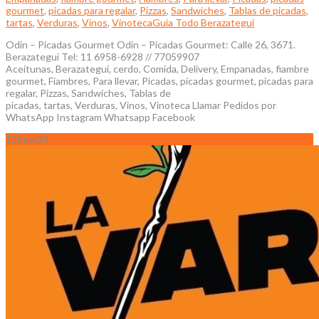
gourmet
,
picadas para regalar
,
Pizzas
,
Sandwiches
,
Tablas de picadas
,
tartas
,
Verduras
,
Vinos
,
Vinoteca
Guia Todo Berazategui
Odin – Picadas Gourmet Odin – Picadas Gourmet: Calle 26, 3671.
Berazategui Tel: 11 6958-6928 // 77059907
Aceitunas, Berazategui, cerdo, Comida, Delivery, Empanadas, fiambre
gourmet, Fiambres, Para llevar, Picadas, picadas gourmet, picadas para
regalar, Pizzas, Sandwiches, Tablas de
picadas, tartas, Verduras, Vinos, Vinoteca Llamar Pedidos por
WhatsApp Instagram Whatsapp Facebook
13
Sep/24