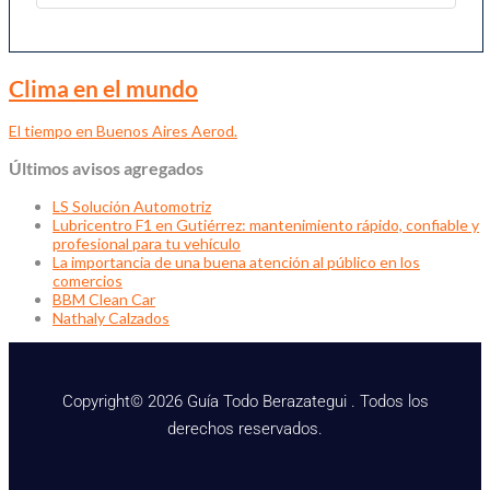
Clima en el mundo
El tiempo en Buenos Aires Aerod.
Últimos avisos agregados
LS Solución Automotriz
Lubricentro F1 en Gutiérrez: mantenimiento rápido, confiable y
profesional para tu vehículo
La importancia de una buena atención al público en los
comercios
BBM Clean Car
Nathaly Calzados
Copyright© 2026 Guía Todo Berazategui . Todos los
derechos reservados.