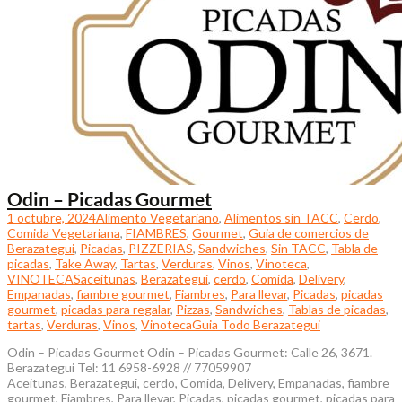
Odin – Picadas Gourmet
1 octubre, 2024
Alimento Vegetariano
,
Alimentos sin TACC
,
Cerdo
,
Comida Vegetariana
,
FIAMBRES
,
Gourmet
,
Guia de comercios de
Berazategui
,
Picadas
,
PIZZERIAS
,
Sandwiches
,
Sin TACC
,
Tabla de
picadas
,
Take Away
,
Tartas
,
Verduras
,
Vinos
,
Vinoteca
,
VINOTECAS
aceitunas
,
Berazategui
,
cerdo
,
Comida
,
Delivery
,
Empanadas
,
fiambre gourmet
,
Fiambres
,
Para llevar
,
Picadas
,
picadas
gourmet
,
picadas para regalar
,
Pizzas
,
Sandwiches
,
Tablas de picadas
,
tartas
,
Verduras
,
Vinos
,
Vinoteca
Guia Todo Berazategui
Odin – Picadas Gourmet Odin – Picadas Gourmet: Calle 26, 3671.
Berazategui Tel: 11 6958-6928 // 77059907
Aceitunas, Berazategui, cerdo, Comida, Delivery, Empanadas, fiambre
gourmet, Fiambres, Para llevar, Picadas, picadas gourmet, picadas para