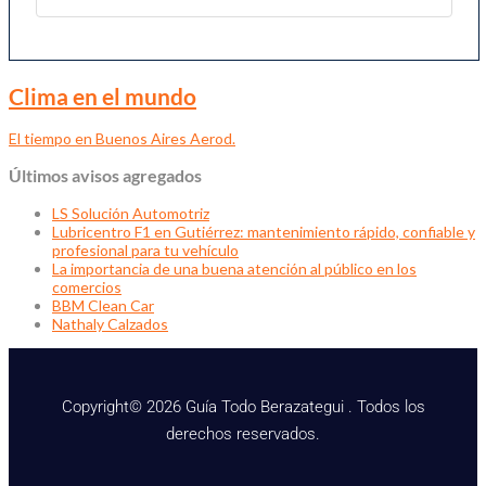
Clima en el mundo
El tiempo en Buenos Aires Aerod.
Últimos avisos agregados
LS Solución Automotriz
Lubricentro F1 en Gutiérrez: mantenimiento rápido, confiable y
profesional para tu vehículo
La importancia de una buena atención al público en los
comercios
BBM Clean Car
Nathaly Calzados
Copyright© 2026 Guía Todo Berazategui . Todos los
derechos reservados.