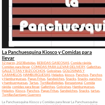
La Panchuesquina Kiosco y Comidas para
llevar
12 marzo, 2023
Bebidas
,
BEBIDAS GASEOSAS
,
Comida rápida
,
Comidas para llevar
,
COMIDAS PARA LLEVAR-DELIVERY
,
Galletitas
,
GALLETITAS Y BIZCOCHOS
,
Golosinas
,
GOLOSINAS Y
CARAMELOS
,
HAMBURGUESAS
,
Helados
,
kiosco
,
Panchos
,
Panchos
y Hamburguesas
,
Papas Fritas
,
Sandwiches
,
Snacks
,
Snacks, panchos
y hambuerguesas
,
Tartas
,
Tortillas
Bebidas
,
Berazategui
,
Comida
rápida
,
comidas para llevar
,
Galletitas
,
Golosinas
,
Hamburguesas
,
Helados
,
Kiosco
,
Panchos
,
Papas Fritas
,
Sandwiches
,
Snacks
,
tartas
,
Tortillas
Santiago Guerrero
La Panchuesquina Kiosco y Comidas para llevar La Panchuesquina