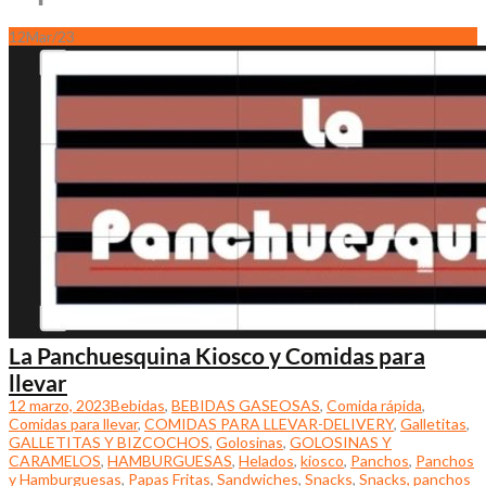
12
Mar/23
La Panchuesquina Kiosco y Comidas para
llevar
12 marzo, 2023
Bebidas
,
BEBIDAS GASEOSAS
,
Comida rápida
,
Comidas para llevar
,
COMIDAS PARA LLEVAR-DELIVERY
,
Galletitas
,
GALLETITAS Y BIZCOCHOS
,
Golosinas
,
GOLOSINAS Y
CARAMELOS
,
HAMBURGUESAS
,
Helados
,
kiosco
,
Panchos
,
Panchos
y Hamburguesas
,
Papas Fritas
,
Sandwiches
,
Snacks
,
Snacks, panchos