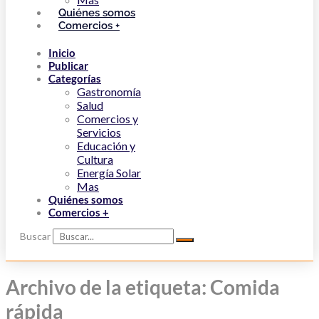
Quiénes somos
Comercios +
Inicio
Publicar
Categorías
Gastronomía
Salud
Comercios y
Servicios
Educación y
Cultura
Energía Solar
Mas
Quiénes somos
Comercios +
Buscar
Archivo de la etiqueta: Comida
rápida