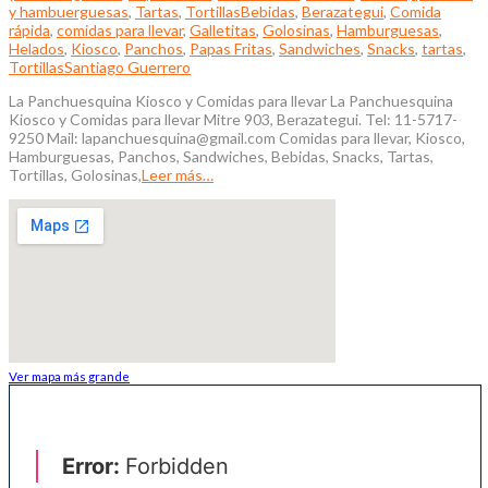
y hambuerguesas
,
Tartas
,
Tortillas
Bebidas
,
Berazategui
,
Comida
rápida
,
comidas para llevar
,
Galletitas
,
Golosinas
,
Hamburguesas
,
Helados
,
Kiosco
,
Panchos
,
Papas Fritas
,
Sandwiches
,
Snacks
,
tartas
,
Tortillas
Santiago Guerrero
La Panchuesquina Kiosco y Comidas para llevar La Panchuesquina
Kiosco y Comidas para llevar Mitre 903, Berazategui. Tel: 11-5717-
9250 Mail: lapanchuesquina@gmail.com Comidas para llevar, Kiosco,
Hamburguesas, Panchos, Sandwiches, Bebidas, Snacks, Tartas,
Tortillas, Golosinas,
Leer más…
Ver mapa más grande