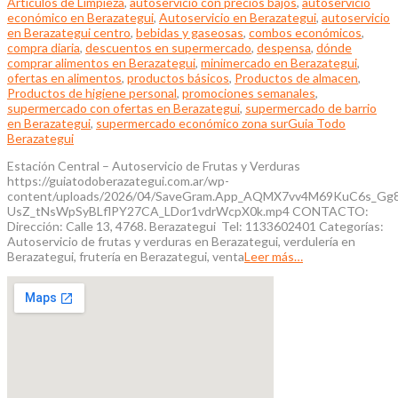
Artículos de Limpieza
,
autoservicio con precios bajos
,
autoservicio
económico en Berazategui
,
Autoservicio en Berazategui
,
autoservicio
en Berazategui centro
,
bebidas y gaseosas
,
combos económicos
,
compra diaria
,
descuentos en supermercado
,
despensa
,
dónde
comprar alimentos en Berazategui
,
minimercado en Berazategui
,
ofertas en alimentos
,
productos básicos
,
Productos de almacen
,
Productos de higiene personal
,
promociones semanales
,
supermercado con ofertas en Berazategui
,
supermercado de barrio
en Berazategui
,
supermercado económico zona sur
Guia Todo
Berazategui
Estación Central – Autoservicio de Frutas y Verduras
https://guiatodoberazategui.com.ar/wp-
content/uploads/2026/04/SaveGram.App_AQMX7vv4M69KuC6s_
UsZ_tNsWpSyBLflPY27CA_LDor1vdrWcpX0k.mp4 CONTACTO:
Dirección: Calle 13, 4768. Berazategui Tel: 1133602401 Categorías:
Autoservicio de frutas y verduras en Berazategui, verdulería en
Berazategui, frutería en Berazategui, venta
Leer más…