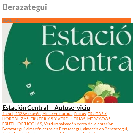
Berazategui
01
Abr/26
Estación Central – Autoservicio
1 abril, 2026
Almacén
,
Almacen natural
,
Frutas
,
FRUTAS Y
HORTALIZAS
,
FRUTERIAS Y VERDULERIAS
,
MERCADOS
FRUTIHORTICOLAS
,
Verduras
almacén cerca de la estación
Berazategui
,
almacén cerca en Berazategui
,
almacén en Berazategui
,