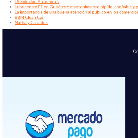
LS Solución Automotriz
Lubricentro F1 en Gutiérrez: mantenimiento rápido, confiable y p
La importancia de una buena atención al público en los comercio
BBM Clean Car
Nathaly Calzados
Co