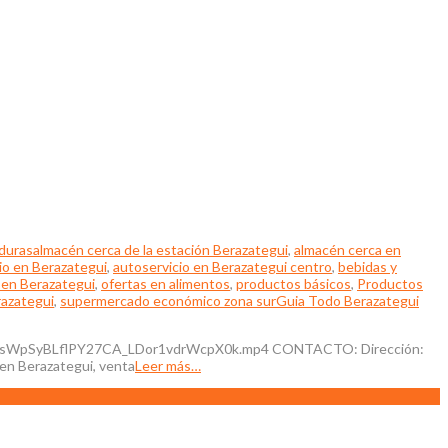
duras
almacén cerca de la estación Berazategui
,
almacén cerca en
io en Berazategui
,
autoservicio en Berazategui centro
,
bebidas y
 en Berazategui
,
ofertas en alimentos
,
productos básicos
,
Productos
razategui
,
supermercado económico zona sur
Guia Todo Berazategui
WpSyBLflPY27CA_LDor1vdrWcpX0k.mp4 CONTACTO: Dirección:
 en Berazategui, venta
Leer más…