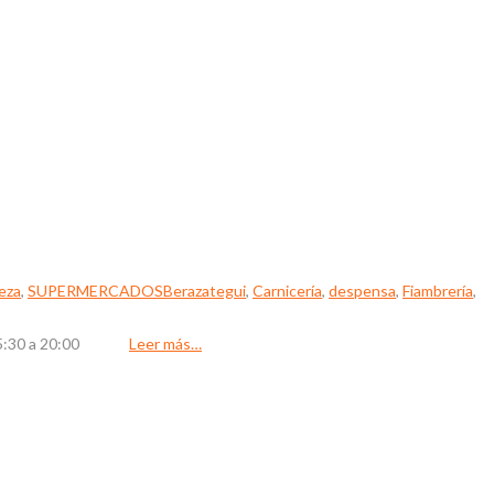
eza
,
SUPERMERCADOS
Berazategui
,
Carnicería
,
despensa
,
Fiambrería
,
30 / 15:30 a 20:00
Leer más…