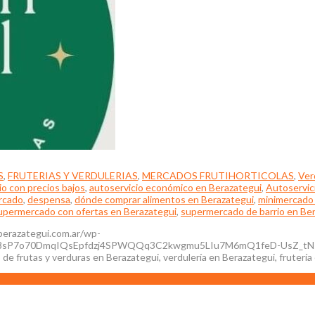
S
,
FRUTERIAS Y VERDULERIAS
,
MERCADOS FRUTIHORTICOLAS
,
Ver
io con precios bajos
,
autoservicio económico en Berazategui
,
Autoservic
rcado
,
despensa
,
dónde comprar alimentos en Berazategui
,
minimercado
upermercado con ofertas en Berazategui
,
supermercado de barrio en Be
oberazategui.com.ar/wp-
g8sP7o70DmqIQsEpfdzj4SPWQQq3C2kwgmu5LIu7M6mQ1feD-UsZ_tNs
e frutas y verduras en Berazategui, verdulería en Berazategui, frutería