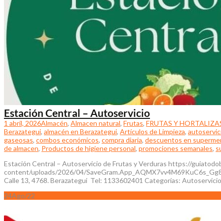
Estación Central – Autoservicio
1 abril, 2026
Almacén
,
Almacen natural
,
Frutas
,
FRUTAS Y HORTALIZA
Berazategui
,
almacén en Berazategui
,
Artículos de Limpieza
,
autoservic
gaseosas
,
combos económicos
,
compra diaria
,
descuentos en superme
de almacen
,
Productos de higiene personal
,
promociones semanales
,
s
Estación Central – Autoservicio de Frutas y Verduras https://guiatod
content/uploads/2026/04/SaveGram.App_AQMX7vv4M69KuC6s_G
Calle 13, 4768. Berazategui Tel: 1133602401 Categorías: Autoservicio d
24
Ago/22