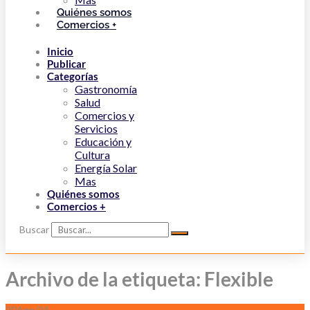
Quiénes somos
Comercios +
Inicio
Publicar
Categorías
Gastronomía
Salud
Comercios y
Servicios
Educación y
Cultura
Energía Solar
Mas
Quiénes somos
Comercios +
Buscar
Archivo de la etiqueta: Flexible
20
Ago/24