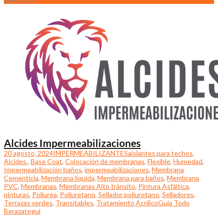
Alcides Impermeabilizaciones
20 agosto, 2024
IMPERMEABILIZANTES
aislantes para techos
,
Alcides.
,
Base Coat
,
Colocación de membranas
,
Flexible
,
Humedad
,
Impermeabilización baños
,
impermeabilizaciones
,
Membrana
Cementicia
,
Membrana líquida
,
Membrana para baños
,
Membrana
PVC
,
Membranas
,
Membranas Alto tránsito
,
Pintura Asfáltica
,
pinturas
,
Poliurea
,
Poliuretano
,
Sellador poliuretano
,
Selladores
,
Terrazas verdes
,
Transitables
,
Tratamiento Acrílico
Guia Todo
Berazategui