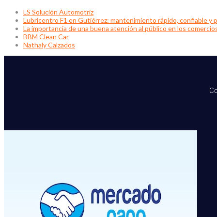
LS Solución Automotriz
Lubricentro F1 en Gutiérrez: mantenimiento rápido, confiable y p
La importancia de una buena atención al público en los comercio
BBM Clean Car
Nathaly Calzados
Co