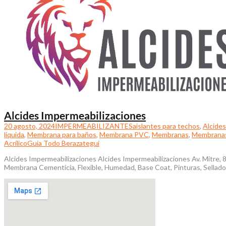
Alcides Impermeabilizaciones
20 agosto, 2024
IMPERMEABILIZANTES
aislantes para techos
,
Alcides
líquida
,
Membrana para baños
,
Membrana PVC
,
Membranas
,
Membranas 
Acrílico
Guia Todo Berazategui
Alcides Impermeabilizaciones Alcides Impermeabilizaciones Av. Mitre,
Membrana Cementicia, Flexible, Humedad, Base Coat, Pinturas, Selladore