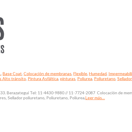
.
,
Base Coat
,
Colocación de membranas
,
Flexible
,
Humedad
,
Impermeabili
Alto tránsito
,
Pintura Asfáltica
,
pinturas
,
Poliurea
,
Poliuretano
,
Sellador
 833. Berazategui Tel: 11-4430-9880 // 11-7724-2087 Colocación de mem
s, Sellador poliuretano, Poliuretano, Poliurea,
Leer más…