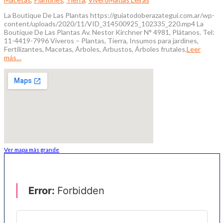
La Boutique De Las Plantas https://guiatodoberazategui.com.ar/wp-
content/uploads/2020/11/VID_314500925_102335_220.mp4 La
Boutique De Las Plantas Av. Nestor Kirchner N° 4981, Plátanos. Tel:
11-4419-7996 Viveros – Plantas, Tierra, Insumos para jardines,
Fertilizantes, Macetas, Árboles, Arbustos, Árboles frutales,
Leer
más…
Ver mapa más grande