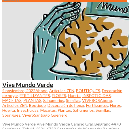
Vive Mundo Verde
4 noviembre, 2022
Abono
,
Artículos ZEN
,
BOUTIQUES
,
Decoración
de hogar
,
FERTILIZANTES
,
FLORES
,
Huerta
,
INSECTICIDAS
,
MACETAS
,
PLANTAS
,
Sahumerios
,
Semillas
,
VIVEROS
Abono
,
Artículos ZEN
,
Boutique
,
Decoración de hogar
,
Fertilizantes
,
Flores
,
Huerta
,
Insecticidas
,
Macetas
,
Plantas
,
Sahumerios
,
Semillas
,
Sourigues
,
Vivero
Santiago Guerrero
Vive Mundo Verde Vive Mundo Verde Camino Gral. Belgrano 4470,
Sourigues. Tel: 11-6831-6730 Categorías de búsqueda: Boutique,