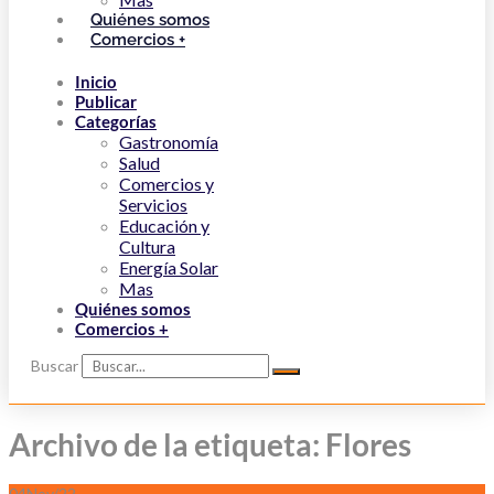
Quiénes somos
Comercios +
Inicio
Publicar
Categorías
Gastronomía
Salud
Comercios y
Servicios
Educación y
Cultura
Energía Solar
Mas
Quiénes somos
Comercios +
Buscar
Archivo de la etiqueta: Flores
04
Nov/22