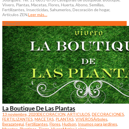
Vivero, Plantas, Macetas, Flores, Huerta, Abono, Semillas,
Fertilizantes, Insecticidas, Sahumerios, Decoración de hogar,
Artículos ZEN.
Leer más…
13
Nov/20
La Boutique De Las Plantas
13 noviembre, 2020
DECORACION, ARTICULOS
,
DECORACIONES
,
FERTILIZANTES
,
MACETAS
,
PLANTAS
,
VIVEROS
Árboles
,
Berazategui
,
Fertilizantes
,
Flores
,
Hudson
,
Insumos para jardines
,
Macetas
,
Plantines
,
Tierra
,
Vivero
Matías Leiras