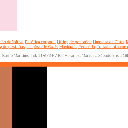
ión definitiva
,
Estética corporal
,
Lifting de pestañas
,
Limpieza de Cutis
,
M
ng de pestañas
,
Limpieza de Cutis
,
Manicuría
,
Pedicuría
,
Tratamiento con 
, Barrio Marítimo Tel: 11-6784-7402 Horarios: Martes a Sábado 9hs a 18h