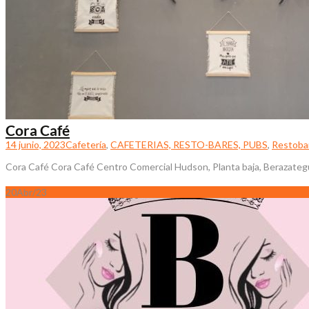
Cora Café
14 junio, 2023
Cafetería
,
CAFETERIAS, RESTO-BARES, PUBS
,
Restoba
Cora Café Cora Café Centro Comercial Hudson, Planta baja, Berazategu
20
Abr/23