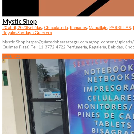
Mystic Shop
20 abril, 2023
Bebidas
,
Chocolatería
,
Kamados
,
Maquillaje
,
PARRILLAS
,
Regalos
Santiago Guerrero
Mystic Shop https://guiatodoberazategui.com.ar/wp-content/uploads
Quilmes Plaza) Tel: 11-3772-4722 Perfumería, Regalería, Bebidas, Choc
19
Abr/23