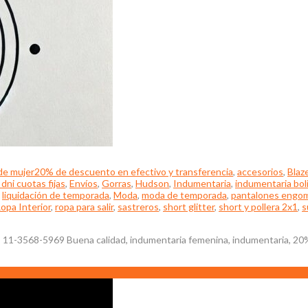
de mujer
20% de descuento en efectivo y transferencia
,
accesorios
,
Blaz
dni cuotas fijas
,
Envíos
,
Gorras
,
Hudson
,
Indumentaria
,
indumentaria bol
,
liquidación de temporada
,
Moda
,
moda de temporada
,
pantalones engo
opa Interior
,
ropa para salir
,
sastreros
,
short glitter
,
short y pollera 2x1
,
s
el: 11-3568-5969 Buena calidad, indumentaria femenina, indumentaria, 2