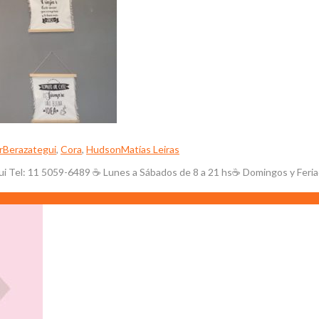
r
Berazategui
,
Cora
,
Hudson
Matías Leiras
i Tel: 11 5059-6489 ☕ Lunes a Sábados de 8 a 21 hs☕ Domingos y Feriad