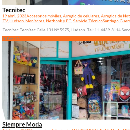
Tecnitec
19 abril, 2023
Accesorios móviles
,
Arreglo de celulares
,
Arreglos de No
TV
,
Hudson
,
Monitores
,
Netbook y PC
,
Servicio Técnico
Santiago Guer
Tecnitec Tecnitec Calle 131 N° 5575, Hudson. Tel: 11-4439-8114 Servi
01
Feb/23
Siempre Moda