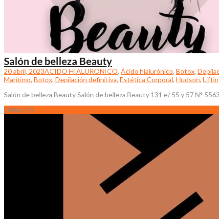
Salón de belleza Beauty
20 abril, 2023
ACIDO HIALURONICO
,
Ácido hialurónico
,
Botox
,
Depilac
Marítimo
,
Botox
,
Depilación definitiva
,
Estética Corporal
,
Hudson
,
Lifti
Salón de belleza Beauty Salón de belleza Beauty 131 e/ 55 y 57 N° 5563
20
Abr/23