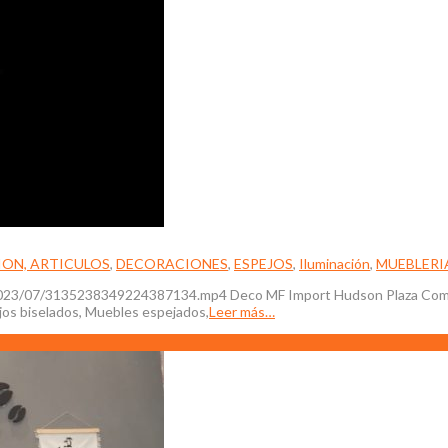
ON, ARTICULOS
,
DECORACIONES
,
ESPEJOS
,
Iluminación
,
MUEBLERI
023/07/3135238349224387134.mp4 Deco MF Import Hudson Plaza Comerci
os biselados, Muebles espejados,
Leer más…