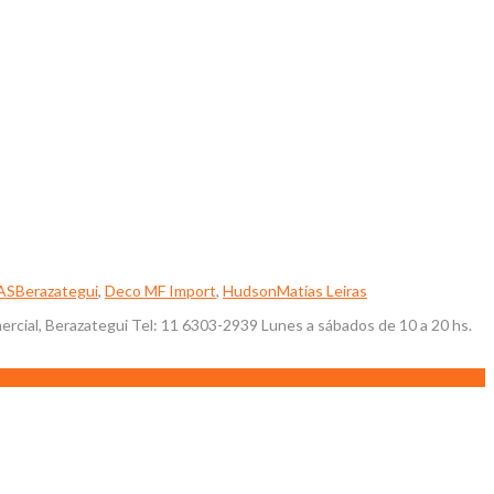
AS
Berazategui
,
Deco MF Import
,
Hudson
Matías Leiras
al, Berazategui Tel: 11 6303-2939 Lunes a sábados de 10 a 20 hs.