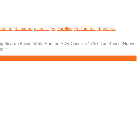
udson
,
Kamados
,
maquillajes
,
Parrillas
,
Perfumería
,
Regalería
,
Ricardo Balbín 5365, Hudson // Av. Caseros 1750, Don Bosco (Nuevo
ogle