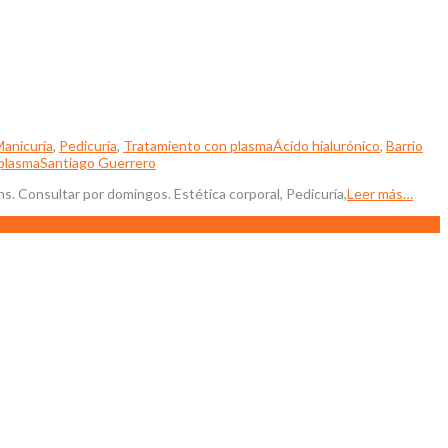
anicuría
,
Pedicuría
,
Tratamiento con plasma
Ácido hialurónico
,
Barrio
plasma
Santiago Guerrero
s. Consultar por domingos. Estética corporal, Pedicuría,
Leer más…