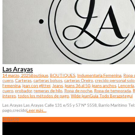
Las Arayas
14 marzo, 2025
Boutique
,
BOUTIQUES
,
Indumentaria Femenina
,
Ropa 
cuero
,
Carteras
,
carteras bolsos
,
carteras Oreiro
,
crecido personal solo 
Femenina
,
jean con glitter
,
Jeans
,
jeans 36 al 50
,
jeans anchos
,
Lencería
cuero
,
probador
,
remeras de hilo
,
Ropa de noche
,
Ropa de temporada
,
R
interes
,
todos los métodos de pago
,
Wide jean
Guia Todo Berazategui
Las Arayas Las Arayas Calle 131 e/55 y 57 N° 5558, Barrio Maritimo T
pago,crecido
Leer más…
21
Jul/23