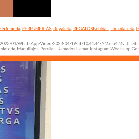
Perfumería
,
PERFUMERIAS
,
Regalería
,
REGALOS
Bebidas
,
chocolatería
,
H
/2023/04/WhatsApp-Video-2023-04-19-at-10.44.44-AM.mp4 Mystic Shop 
olatería, Maquillajes, Parrillas, Kamados Llamar Instagram Whatsapp Go