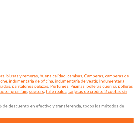
ers
,
blusas y remeras
,
buena calidad
,
camisas
,
Camperas
,
camperas de
iche
,
indumentaria de oficina
,
indumentaria de vestir
,
Indumentaria
mados
,
pantalones palazos
,
Perfumes
,
Pijamas
,
polleras cuerina
,
polleras
uéter premium
,
sueters
,
talle reales
,
tarjetas de crédito 3 cuotas sin
0% de descuento en efectivo y transferencia, todos los métodos de