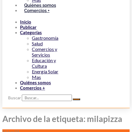
Quiénes somos
Comercios +
Inicio
Publicar
Categorías
Gastronomía
Salud
Comercios y
Servicios
Educación y
Cultura
Energía Solar
Mas
Quiénes somos
Comercios +
Buscar
Archivo de la etiqueta: milapizza
11
Jun/21