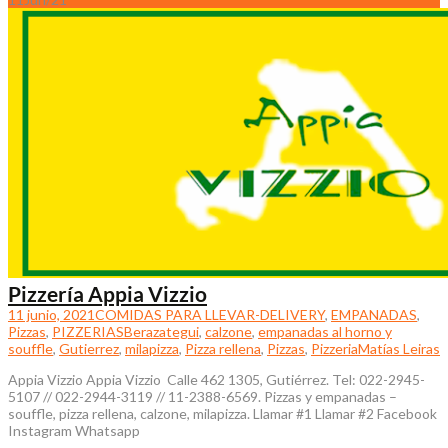
Pizzería Appia Vizzio
11 junio, 2021
COMIDAS PARA LLEVAR-DELIVERY
,
EMPANADAS
,
Pizzas
,
PIZZERIAS
Berazategui
,
calzone
,
empanadas al horno y
souffle
,
Gutierrez
,
milapizza
,
Pizza rellena
,
Pizzas
,
Pizzeria
Matías Leiras
Appia Vizzio Appia Vizzio Calle 462 1305, Gutiérrez. Tel: 022-2945-
5107 // 022-2944-3119 // 11-2388-6569. Pizzas y empanadas –
souffle, pizza rellena, calzone, milapizza. Llamar #1 Llamar #2 Facebook
Instagram Whatsapp