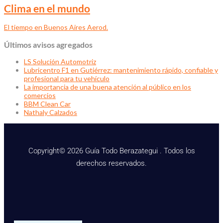
Clima en el mundo
El tiempo en Buenos Aires Aerod.
Últimos avisos agregados
LS Solución Automotriz
Lubricentro F1 en Gutiérrez: mantenimiento rápido, confiable y
profesional para tu vehículo
La importancia de una buena atención al público en los
comercios
BBM Clean Car
Nathaly Calzados
Copyright© 2026 Guía Todo Berazategui . Todos los
derechos reservados.