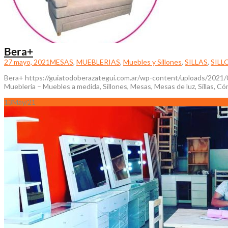
Bera+
27 mayo, 2021
MESAS
,
MUEBLERIAS
,
Muebles y Sillones
,
SILLAS
,
SILL
Bera+ https://guiatodoberazategui.com.ar/wp-content/uploads/20
Mueblería – Muebles a medida, Sillones, Mesas, Mesas de luz, Sillas,
13
May/21