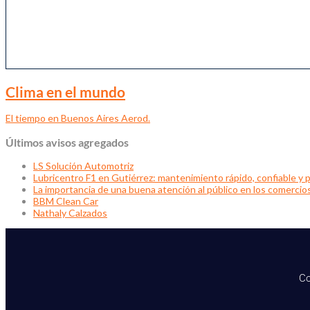
Clima en el mundo
El tiempo en Buenos Aires Aerod.
Últimos avisos agregados
LS Solución Automotriz
Lubricentro F1 en Gutiérrez: mantenimiento rápido, confiable y p
La importancia de una buena atención al público en los comercio
BBM Clean Car
Nathaly Calzados
Co