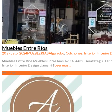
Muebles Entre Ríos
20 agosto, 2024
MUEBLERIAS
Algarrobo
,
Colchones
,
Interior
,
Interior 
Muebles Entre Ríos Muebles Entre Ríos Av. 14, 4432. Berazategui Tel: 
Interior, Interior Design Llamar #1
Leer más…
22
Jun/21