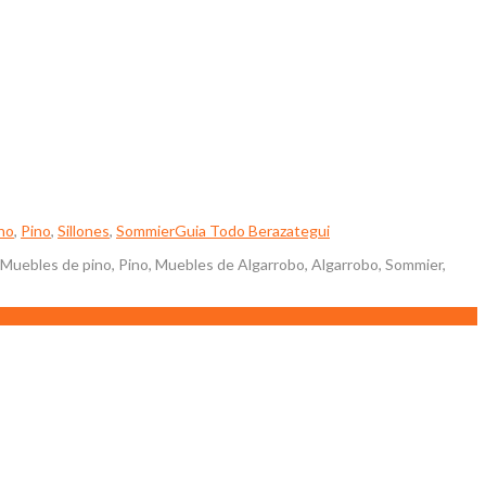
no
,
Pino
,
Sillones
,
Sommier
Guia Todo Berazategui
 Muebles de pino, Pino, Muebles de Algarrobo, Algarrobo, Sommier,