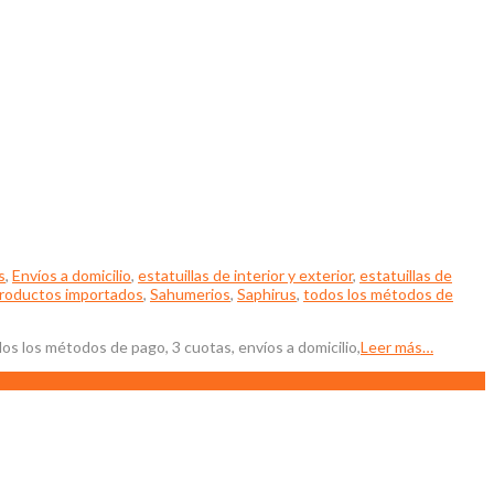
s
,
Envíos a domicilio
,
estatuillas de interior y exterior
,
estatuillas de
roductos importados
,
Sahumerios
,
Saphirus
,
todos los métodos de
s los métodos de pago, 3 cuotas, envíos a domicilio,
Leer más…