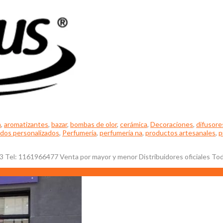
a
,
aromatizantes
,
bazar
,
bombas de olor
,
cerámica
,
Decoraciones
,
difusore
dos personalizados
,
Perfumería
,
perfumería na
,
productos artesanales
,
p
3 Tel: 1161966477 Venta por mayor y menor Distribuidores oficiales Todo