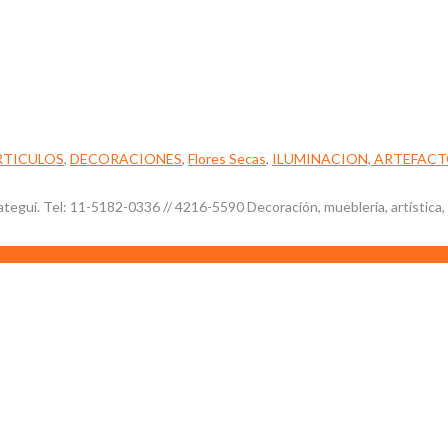
RTICULOS
,
DECORACIONES
,
Flores Secas
,
ILUMINACION, ARTEFACT
egui. Tel: 11-5182-0336 // 4216-5590 Decoración, mueblería, artística, 