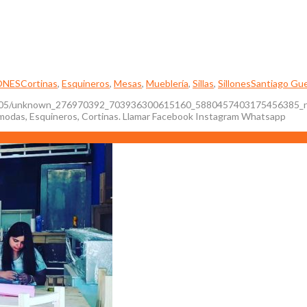
ONES
Cortinas
,
Esquineros
,
Mesas
,
Mueblería
,
Sillas
,
Sillones
Santiago Gue
21/05/unknown_276970392_703936300615160_5880457403175456385_n.mp
 Cómodas, Esquineros, Cortinas. Llamar Facebook Instagram Whatsapp