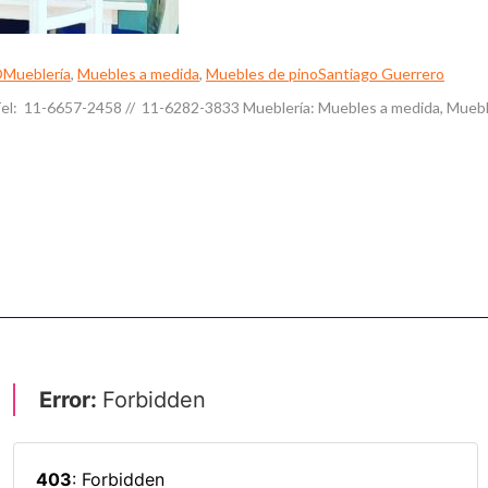
O
Mueblería
,
Muebles a medida
,
Muebles de pino
Santiago Guerrero
z. Tel: 11-6657-2458 // 11-6282-3833 Mueblería: Muebles a medida, Mue