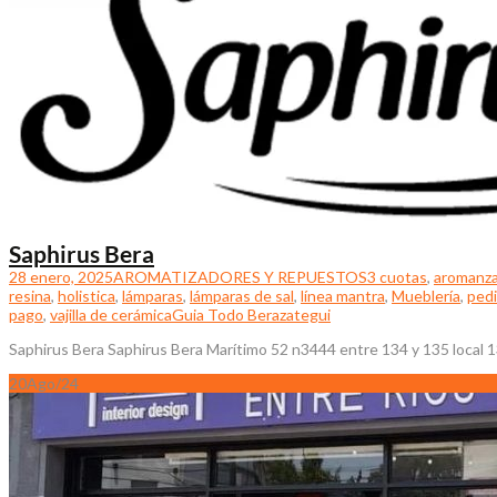
Saphirus Bera
28 enero, 2025
AROMATIZADORES Y REPUESTOS
3 cuotas
,
aromanz
resina
,
holistica
,
lámparas
,
lámparas de sal
,
línea mantra
,
Mueblería
,
pedi
pago
,
vajilla de cerámica
Guia Todo Berazategui
Saphirus Bera Saphirus Bera Marítimo 52 n3444 entre 134 y 135 local 1
20
Ago/24