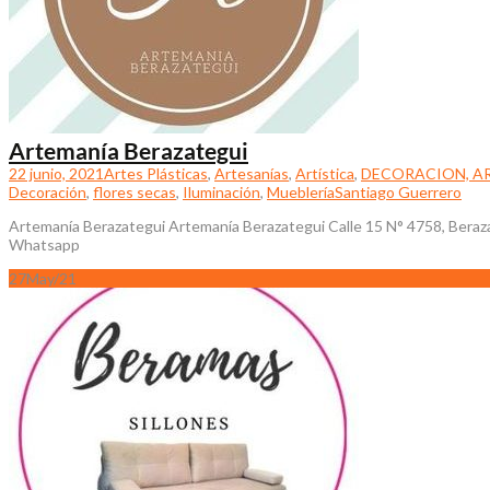
Artemanía Berazategui
22 junio, 2021
Artes Plásticas
,
Artesanías
,
Artística
,
DECORACION, A
Decoración
,
flores secas
,
Iluminación
,
Mueblería
Santiago Guerrero
Artemanía Berazategui Artemanía Berazategui Calle 15 N° 4758, Berazat
Whatsapp
27
May/21