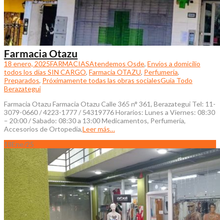
Farmacia Otazu
18 enero, 2025
FARMACIAS
Atendemos Osde
,
Envíos a domicilio
todos los días SIN CARGO
,
Farmacia OTAZU
,
Perfumería
,
Preparados
,
Próximamente todas las obras sociales
Guia Todo
Berazategui
Farmacia Otazu Farmacia Otazu Calle 365 n° 361, Berazategui Tel: 11-
3079-0660 / 4223-1777 / 54319776 Horarios: Lunes a Viernes: 08:30
– 20:00 / Sabado: 08:30 a 13:00 Medicamentos, Perfumería,
Accesorios de Ortopedia,
Leer más…
18
Ene/25