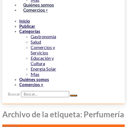
Quiénes somos
Comercios +
Inicio
Publicar
Categorías
Gastronomía
Salud
Comercios y
Servicios
Educación y
Cultura
Energía Solar
Mas
Quiénes somos
Comercios +
Buscar
Archivo de la etiqueta: Perfumería
20
Feb/25