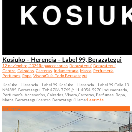
Kosiuko – Herencia – Label 99, Berazategui
12 noviembre, 2024
Ropa
accesorios
,
Berazategui
,
Berazategui
Centro
,
Calzados
,
Carteras
,
Indumentaria
,
Marca
,
Perfumería
,
Perfumes
,
Ropa
,
Visera
Guia Todo Berazategui
Kosiuko – Herencia – Label 99 Kosiuko – Herencia – Label 99 Calle 13
N°4885, Berazategui. Tel: 4706-7765 // 11-4054-5970 Indumentaria,
Perfumería, Accesorios, Calzados, Visera,Carteras, Perfumes, Ropa,
Marca, Berazategui centro, Berazategui Llamar
Leer más…
16
Oct/24