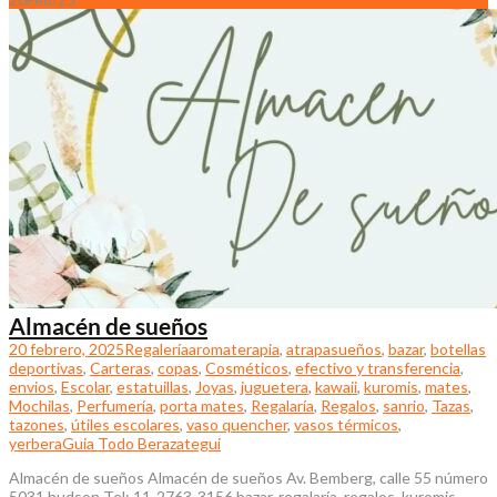
Almacén de sueños
20 febrero, 2025
Regalería
aromaterapia
,
atrapasueños
,
bazar
,
botellas
deportivas
,
Carteras
,
copas
,
Cosméticos
,
efectivo y transferencia
,
envios
,
Escolar
,
estatuillas
,
Joyas
,
juguetera
,
kawaii
,
kuromis
,
mates
,
Mochilas
,
Perfumería
,
porta mates
,
Regalaría
,
Regalos
,
sanrio
,
Tazas
,
tazones
,
útiles escolares
,
vaso quencher
,
vasos térmicos
,
yerbera
Guia Todo Berazategui
Almacén de sueños Almacén de sueños Av. Bemberg, calle 55 número
5031 hudson Tel: 11-2763-3156 bazar, regalaría, regalos, kuromis,