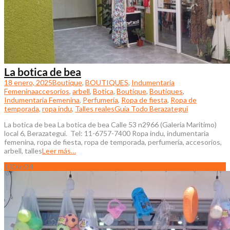
La botica de bea
18 enero, 2025
Boutique
,
BOUTIQUES
,
Indumentaria
Femenina
accesorios
,
arbell
,
Botica
,
Boutique
,
Boutiques
,
Indumentaria Femenina
,
Perfumería
,
Ropa de fiesta
,
Ropa de
temporada
,
ropa indu
,
Talles reales
Guia Todo Berazategui
La botica de bea La botica de bea Calle 53 n2966 (Galeria Maritimo)
local 6, Berazategui. Tel: 11-6757-7400 Ropa indu, indumentaria
femenina, ropa de fiesta, ropa de temporada, perfumería, accesorios,
arbell, talles
Leer más…
13
Dic/24