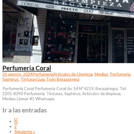
Perfumeria Coral
31 agosto, 2024
Perfumería
Artículos de Limpieza
,
Medias
,
Perfumería
,
Saphirus
,
Tinturas
Guia Todo Berazategui
Perfumeria Coral Perfumeria Coral Av. 14 Nº 4219, Berazategui. Tel:
2201-8390 Perfumería, Tinturas, Saphirus, Artículos de limpieza,
Medias Llamar #1 Whatsapp
Ir a las entradas
1
2
Siguiente »