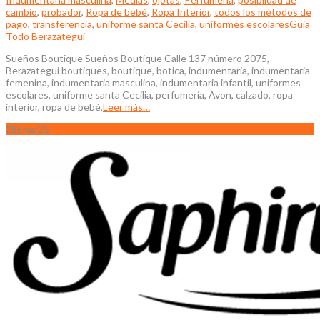
cambio
,
probador
,
Ropa de bebé
,
Ropa Interior
,
todos los métodos de
pago
,
transferencia
,
uniforme santa Cecilia
,
uniformes escolares
Guia
Todo Berazategui
Sueños Boutique Sueños Boutique Calle 137 número 2075,
Berazategui boutiques, boutique, botica, indumentaria, indumentaria
femenina, indumentaria masculina, indumentaria infantil, uniformes
escolares, uniforme santa Cecilia, perfumería, Avon, calzado, ropa
interior, ropa de bebé,
Leer más…
28
Ene/25