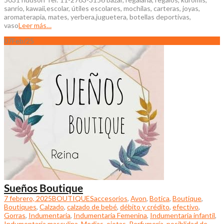
sanrio, kawaii,escolar, útiles escolares, mochilas, carteras, joyas,
aromaterapia, mates, yerbera,juguetera, botellas deportivas,
vaso
Leer más…
07
Feb/25
Sueños Boutique
7 febrero, 2025
BOUTIQUES
accesorios
,
Avon
,
Botica
,
Boutique
,
Boutiques
,
Calzado
,
calzado de bebé
,
débito y crédito
,
efectivo
,
Gorras
,
Indumentaria
,
Indumentaria Femenina
,
Indumentaria infantil
,
Indumentaria masculina
,
Medias
,
ojotas
,
Perfumería
,
posiblidad de