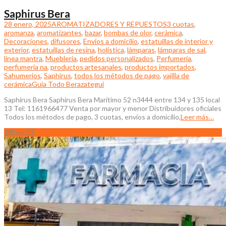
Saphirus Bera
28 enero, 2025
AROMATIZADORES Y REPUESTOS
3 cuotas
,
aromanza
,
aromatizantes
,
bazar
,
bombas de olor
,
cerámica
,
Decoraciones
,
difusores
,
Envíos a domicilio
,
estatuillas de interior y
exterior
,
estatuillas de resina
,
holistica
,
lámparas
,
lámparas de sal
,
línea mantra
,
Mueblería
,
pedidos personalizados
,
Perfumería
,
perfumería na
,
productos artesanales
,
productos importados
,
Sahumerios
,
Saphirus
,
todos los métodos de pago
,
vajilla de
cerámica
Guia Todo Berazategui
Saphirus Bera Saphirus Bera Marítimo 52 n3444 entre 134 y 135 local
13 Tel: 1161966477 Venta por mayor y menor Distribuidores oficiales
Todos los métodos de pago, 3 cuotas, envíos a domicilio,
Leer más…
18
Ene/25