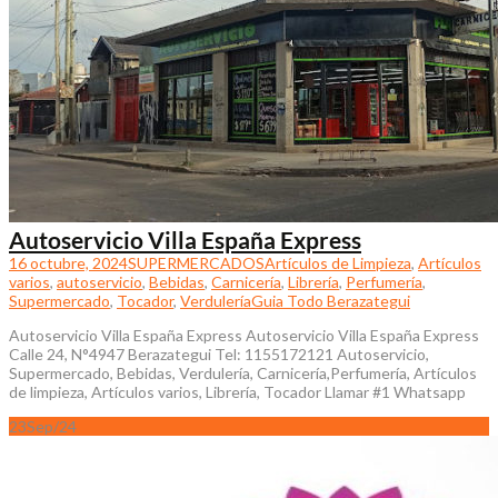
Autoservicio Villa España Express
16 octubre, 2024
SUPERMERCADOS
Artículos de Limpieza
,
Artículos
varios
,
autoservicio
,
Bebidas
,
Carnicería
,
Librería
,
Perfumería
,
Supermercado
,
Tocador
,
Verdulería
Guia Todo Berazategui
Autoservicio Villa España Express Autoservicio Villa España Express
Calle 24, N°4947 Berazategui Tel: 1155172121 Autoservicio,
Supermercado, Bebidas, Verdulería, Carnicería,Perfumería, Artículos
de limpieza, Artículos varios, Librería, Tocador Llamar #1 Whatsapp
23
Sep/24