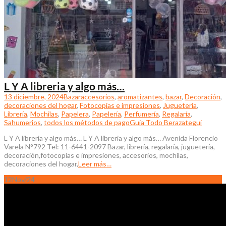
L Y A libreria y algo más…
13 diciembre, 2024
Bazar
accesorios
,
aromatizantes
,
bazar
,
Decoración
,
decoraciones del hogar
,
Fotocopias e impresiones
,
Juguetería
,
Librería
,
Mochilas
,
Papelera
,
Papelería
,
Perfumería
,
Regalaría
,
Sahumerios
,
todos los métodos de pago
Guia Todo Berazategui
L Y A libreria y algo más… L Y A libreria y algo más… Avenida Florencio
Varela N°792 Tel: 11-6441-2097 Bazar, librería, regalaría, juguetería,
decoración,fotocopias e impresiones, accesorios, mochilas,
decoraciones del hogar,
Leer más…
12
Nov/24