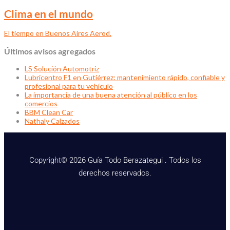
Clima en el mundo
El tiempo en Buenos Aires Aerod.
Últimos avisos agregados
LS Solución Automotriz
Lubricentro F1 en Gutiérrez: mantenimiento rápido, confiable y
profesional para tu vehículo
La importancia de una buena atención al público en los
comercios
BBM Clean Car
Nathaly Calzados
Copyright© 2026 Guía Todo Berazategui . Todos los
derechos reservados.