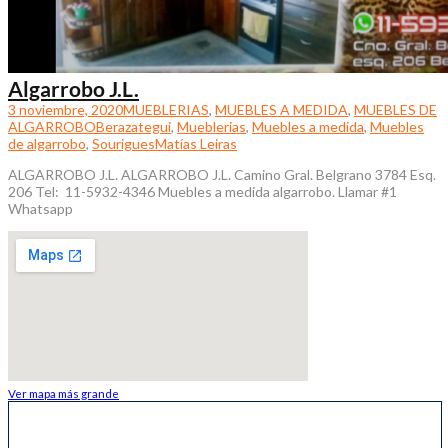
Algarrobo J.L.
3 noviembre, 2020
MUEBLERIAS
,
MUEBLES A MEDIDA
,
MUEBLES DE
ALGARROBO
Berazategui
,
Mueblerias
,
Muebles a medida
,
Muebles
de algarrobo
,
Sourigues
Matías Leiras
ALGARROBO J.L. ALGARROBO J.L.​ Camino Gral. Belgrano 3784 Esq.
206 Tel: 11-5932-4346 Muebles a medida algarrobo. Llamar #1
Whatsapp
Ver mapa más grande