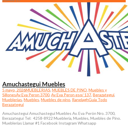
Amuchastegui Muebles
5 mayo, 2026
MUEBLERIAS
,
MUEBLES DE PINO
,
Muebles y
Sillones
Av Eva Peron 3700
,
Av Eva Peron esq/ 137
,
Berazategui
,
Mueblerias
,
Muebles
,
Muebles de pino
,
Ranelagh
Guia Todo
Berazategui
Amuchastegui Amuchastegui Muebles Av. Eva Perón Nro. 3700,
Berazategui Tel: 4258-8922 Mueblería, Muebles, Muebles de Pino.
Mueblerías Llamar #1 Facebook Instagram Whatsapp