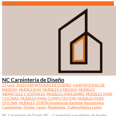
27
Jun/22
NC Carpintería de Diseño
27 junio, 2022
CARPINTERÍAS DE DISEÑO
,
CARPINTERIAS DE
MADERA
,
MUEBLERIAS
,
MUEBLES A MEDIDA
,
MUEBLES
INFANTILES Y JUVENILES
,
MUEBLES PARA BAÑO
,
MUEBLES PARA
COCINAS
,
MUEBLES PARA COMPUTACION
,
MUEBLES PARA
OFICINA
,
MUEBLES, DISEÑO
Avellaneda
,
Banfield
,
Berazategui
,
Carpinterias
,
Diseño
,
Lanús
,
Mueblerias
,
Quilmes
Matías Leiras
NC Carpintería de Diseño NC – Carpintería y mueblería de diseño