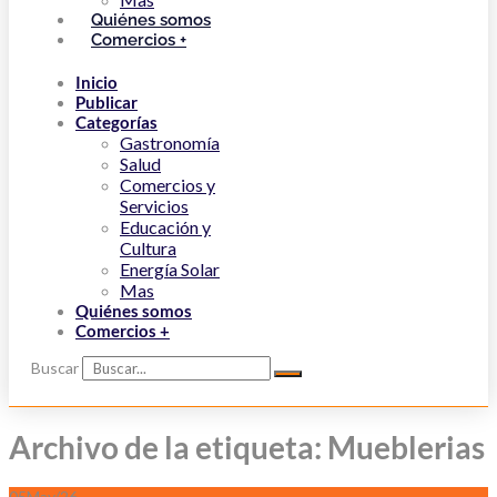
Quiénes somos
Comercios +
Inicio
Publicar
Categorías
Gastronomía
Salud
Comercios y
Servicios
Educación y
Cultura
Energía Solar
Mas
Quiénes somos
Comercios +
Buscar
Archivo de la etiqueta: Mueblerias
05
May/26