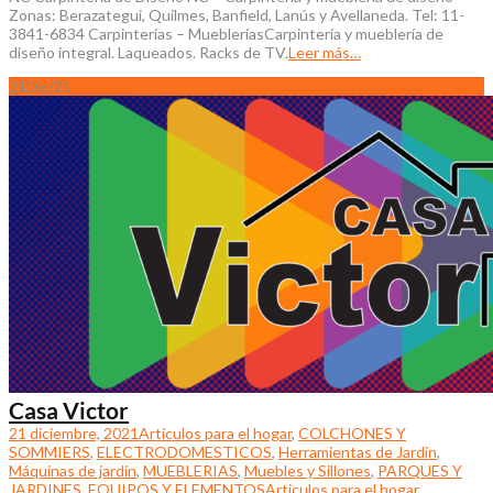
Zonas: Berazategui, Quilmes, Banfield, Lanús y Avellaneda. Tel: 11-
3841-6834 Carpinterías – MuebleríasCarpintería y mueblería de
diseño integral. Laqueados. Racks de TV.
Leer más…
21
Dic/21
Casa Victor
21 diciembre, 2021
Artículos para el hogar
,
COLCHONES Y
SOMMIERS
,
ELECTRODOMESTICOS
,
Herramientas de Jardín
,
Máquinas de jardín
,
MUEBLERIAS
,
Muebles y Sillones
,
PARQUES Y
JARDINES, EQUIPOS Y ELEMENTOS
Articulos para el hogar
,