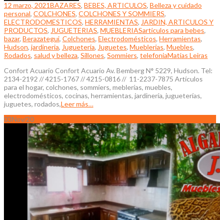
12 marzo, 2021
BAZARES
,
BEBES, ARTICULOS
,
Belleza y cuidado
personal
,
COLCHONES
,
COLCHONES Y SOMMIERS
,
ELECTRODOMESTICOS
,
HERRAMIENTAS
,
JARDIN, ARTICULOS Y
PRODUCTOS
,
JUGUETERIAS
,
MUEBLERIAS
articulos para bebes
,
bazar
,
Berazategui
,
Colchones
,
Electrodomésticos
,
Herramientas
,
Hudson
,
jardineria
,
Juguetería
,
Juguetes
,
Mueblerias
,
Muebles
,
Rodados
,
salud y belleza
,
Sillones
,
Sommiers
,
telefonia
Matías Leiras
Confort Acuario Confort Acuario Av. Bemberg N° 5229, Hudson. Tel:
2134-2192 // 4215-1767 // 4215-0816 // 11-2237-7875 Artículos
para el hogar, colchones, sommiers, meblerías, muebles,
electrodomésticos, cocinas, herramientas, jardinería, jugueterías,
juguetes, rodados,
Leer más…
03
Nov/20