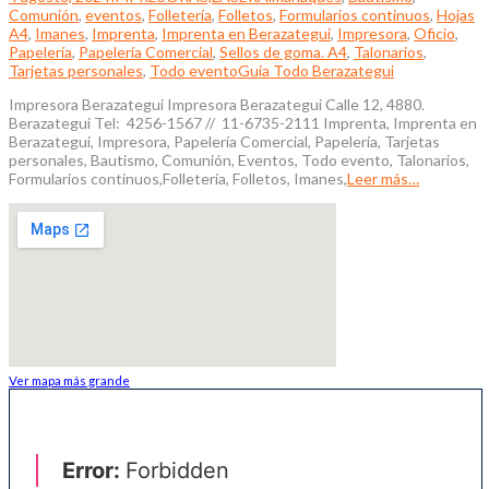
Comunión
,
eventos
,
Folletería
,
Folletos
,
Formularios continuos
,
Hojas
A4
,
Imanes
,
Imprenta
,
Imprenta en Berazategui
,
Impresora
,
Oficio
,
Papelería
,
Papelería Comercial
,
Sellos de goma. A4
,
Talonarios
,
Tarjetas personales
,
Todo evento
Guia Todo Berazategui
Impresora Berazategui Impresora Berazategui Calle 12, 4880.
Berazategui Tel: 4256-1567 // 11-6735-2111 Imprenta, Imprenta en
Berazategui, Impresora, Papelería Comercial, Papelería, Tarjetas
personales, Bautismo, Comunión, Eventos, Todo evento, Talonarios,
Formularios continuos,Folletería, Folletos, Imanes,
Leer más…
Ver mapa más grande