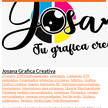
Josana Grafica Creativa
23 enero, 2025
Grafica
agendas
,
calendario
,
Camperas
,
DTF
,
egresados
,
Estampados
,
etiquetas escolares
,
folletos.
,
Grafica
,
Grafica Creativa
,
Imanes
,
impresión 3D
,
Impresion para estampas
,
Impresiones
,
Impresiones para estampas
,
Librería
,
Merchandising
,
Papelería
,
pedidos personalizados
,
pegatinas
,
Ploteados
,
regalos
personalizados
,
remeras personalizadas
,
Set de jardín
,
Stickers
,
sublimados
,
Tarjetas
,
Vinilos
Guia Todo Berazategui
Josana Grafica Creativa Josana Grafica Creativa Avenida Mitre esq