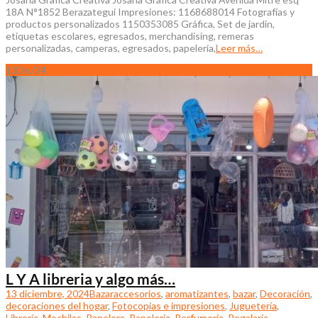
18A N°1852 Berazategui Impresiones: 1168688014 Fotografías y
productos personalizados 1150353085 Gráfica, Set de jardín,
etiquetas escolares, egresados, merchandising, remeras
personalizadas, camperas, egresados, papelería,
Leer más…
13
Dic/24
L Y A libreria y algo más…
13 diciembre, 2024
Bazar
accesorios
,
aromatizantes
,
bazar
,
Decoración
,
decoraciones del hogar
,
Fotocopias e impresiones
,
Juguetería
,
Librería
,
Mochilas
,
Papelera
,
Papelería
,
Perfumería
,
Regalaría
,