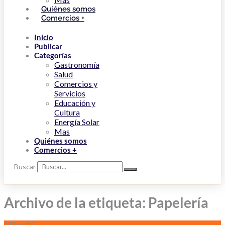
Quiénes somos
Comercios +
Inicio
Publicar
Categorías
Gastronomía
Salud
Comercios y
Servicios
Educación y
Cultura
Energía Solar
Mas
Quiénes somos
Comercios +
Buscar
Archivo de la etiqueta: Papelería
23
Ene/25