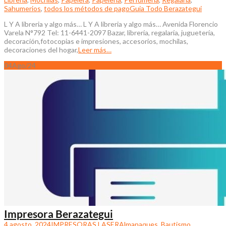
Sahumerios
,
todos los métodos de pago
Guia Todo Berazategui
L Y A libreria y algo más… L Y A libreria y algo más… Avenida Florencio
Varela N°792 Tel: 11-6441-2097 Bazar, librería, regalaría, juguetería,
decoración,fotocopias e impresiones, accesorios, mochilas,
decoraciones del hogar,
Leer más…
04
Ago/24
Impresora Berazategui
4 agosto, 2024
IMPRESORAS,LASER
Almanaques
,
Bautismo
,