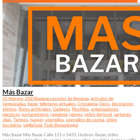
Más Bazar
25 febrero, 2025
Bazar
accesorios de limpieza
,
artículos de
temporadas
,
bazar
,
billeteras virtuales
,
Cristalería
,
Deco
,
decoracion
,
efetivo
,
flores artificiales
,
Gadgets
,
Mochilas
,
organizadores
,
plasticos
,
portaretratos
,
regaleria
,
relojes
,
retiro del local
,
sartenes
ollas
,
Termos
,
tupper
,
utensilios
,
utensilios de cocina
,
útiles
escolares
,
vajilla
Guia Todo Berazategui
Más Bazar Más Bazar Calle 131 n 5435, Hudson. Bazar, útiles
escolares, utensilios de cocina, sartenes ollas, mochilas, termos,vajilla,