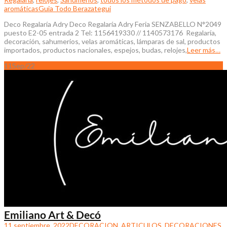
aromáticas
Guia Todo Berazategui
Deco Regalaría Adry Deco Regalaría Adry Feria SENZABELLO N°2049
puesto E2-05 entrada 2 Tel: 1156419330 // 1140573176 Regalaría,
decoración, sahumerios, velas aromáticas, lámparas de sal, productos
importados, productos nacionales, espejos, budas, relojes,
Leer más…
11
Sep/22
Emiliano Art & Decó
11 septiembre, 2022
DECORACION, ARTICULOS
,
DECORACIONES
,