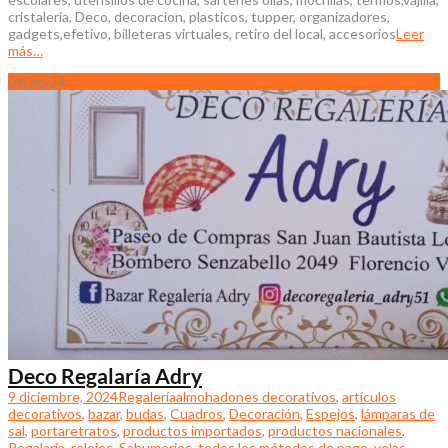
cristalería, Deco, decoracion, plasticos, tupper, organizadores,
gadgets,efetivo, billeteras virtuales, retiro del local, accesorios
Leer
más…
09
Dic/24
Deco Regalaría Adry
9 diciembre, 2024
Regalería
almohadones decorativos
,
artículos
decorativos
,
bazar
,
budas
,
Cuadros
,
Decoración
,
Espejos
,
lámparas de
sal
,
portaretratos
,
productos importados
,
productos nacionales
,
Regalaría
,
relojes
,
Sahumerios
,
todos los métodos de pago
,
velas