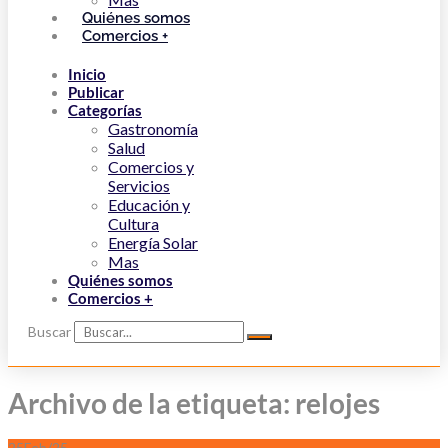
Quiénes somos
Comercios +
Inicio
Publicar
Categorías
Gastronomía
Salud
Comercios y
Servicios
Educación y
Cultura
Energía Solar
Mas
Quiénes somos
Comercios +
Buscar
Archivo de la etiqueta: relojes
25
Feb/25