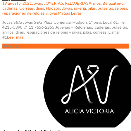
19 agosto, 2021
Joyas
,
JOYERIAS
,
RELOJERIAS
Anillos
,
Berazategui
,
cadenas
,
Correas
,
dijes
,
Hudson
,
Joyas
,
joyería
,
pilas
,
pulseras
,
relojes
,
reparaciones de relojes y joyas
Matías Leiras
Joyas S&G Joyas S&G Plaza Comercial Hudson, 1° piso, Local 61. Tel:
4215-5898 // 11 7656-2255 Joyerías – Relojerías, cadenas, pulseras,
anillos, dijes, reparaciones de relojes y joyas, pilas, correas. Llamar
#1
Leer más…
09
Ago/21