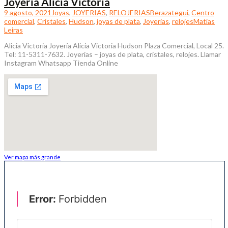
Joyería Alicia Victoria
9 agosto, 2021
Joyas
,
JOYERIAS
,
RELOJERIAS
Berazategui
,
Centro
comercial
,
Cristales
,
Hudson
,
joyas de plata
,
Joyerias
,
relojes
Matías
Leiras
Alicia Victoria Joyería Alicia Victoria Hudson Plaza Comercial, Local 25.
Tel: 11-5311-7632. Joyerias – joyas de plata, cristales, relojes. Llamar
Instagram Whatsapp Tienda Online
Ver mapa más grande