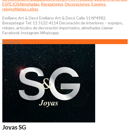
ESPEJOS
Almohadas
,
Berazategui
,
Decoraciones
,
Espejos
,
relojes
Matías Leiras
Emiliano Art & Decó Emiliano Art & Decó Calle 11 N°4982,
Berazategui Tel: 11 5122-4114 Decoración de interiores – espejos,
relojes, artículos de decoración importados, almohadas Llamar
Facebook Instagram Whatsapp
19
Ago/21
Joyas SG