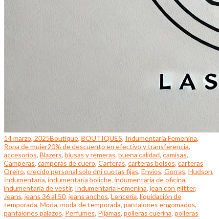
14 marzo, 2025
Boutique
,
BOUTIQUES
,
Indumentaria Femenina
,
Ropa de mujer
20% de descuento en efectivo y transferencia
,
accesorios
,
Blazers
,
blusas y remeras
,
buena calidad
,
camisas
,
Camperas
,
camperas de cuero
,
Carteras
,
carteras bolsos
,
carteras
Oreiro
,
crecido personal solo dni cuotas fijas
,
Envíos
,
Gorras
,
Hudson
,
Indumentaria
,
indumentaria boliche
,
indumentaria de oficina
,
indumentaria de vestir
,
Indumentaria Femenina
,
jean con glitter
,
Jeans
,
jeans 36 al 50
,
jeans anchos
,
Lencería
,
liquidación de
temporada
,
Moda
,
moda de temporada
,
pantalones engomados
,
pantalones palazos
,
Perfumes
,
Pijamas
,
polleras cuerina
,
polleras