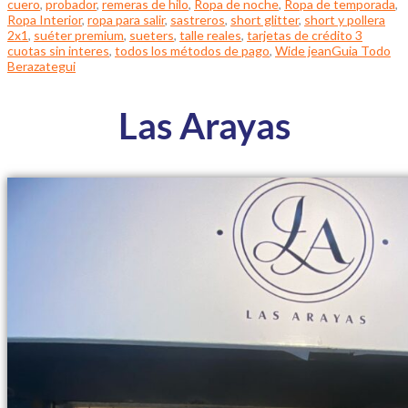
cuero
,
probador
,
remeras de hilo
,
Ropa de noche
,
Ropa de temporada
,
Ropa Interior
,
ropa para salir
,
sastreros
,
short glitter
,
short y pollera
2x1
,
suéter premium
,
sueters
,
talle reales
,
tarjetas de crédito 3
cuotas sin interes
,
todos los métodos de pago
,
Wide jean
Guia Todo
Berazategui
Las Arayas