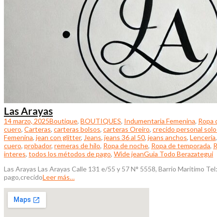
Las Arayas
14 marzo, 2025
Boutique
,
BOUTIQUES
,
Indumentaria Femenina
,
Ropa 
cuero
,
Carteras
,
carteras bolsos
,
carteras Oreiro
,
crecido personal solo 
Femenina
,
jean con glitter
,
Jeans
,
jeans 36 al 50
,
jeans anchos
,
Lencería
cuero
,
probador
,
remeras de hilo
,
Ropa de noche
,
Ropa de temporada
,
R
interes
,
todos los métodos de pago
,
Wide jean
Guia Todo Berazategui
Las Arayas Las Arayas Calle 131 e/55 y 57 N° 5558, Barrio Maritimo T
pago,crecido
Leer más…