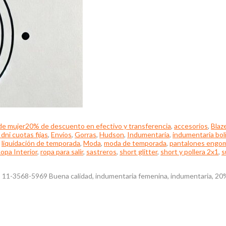
de mujer
20% de descuento en efectivo y transferencia
,
accesorios
,
Blaz
dni cuotas fijas
,
Envíos
,
Gorras
,
Hudson
,
Indumentaria
,
indumentaria bol
,
liquidación de temporada
,
Moda
,
moda de temporada
,
pantalones engo
opa Interior
,
ropa para salir
,
sastreros
,
short glitter
,
short y pollera 2x1
,
s
el: 11-3568-5969 Buena calidad, indumentaria femenina, indumentaria, 2