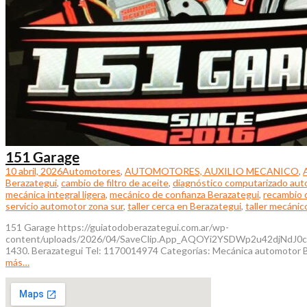
151 Garage
10 abril, 2026
Automotores
,
AUTOMOTORES, AUXILIO MECANICO
,
Berazategui
,
cambio de filtro de aceite
,
diagnóstico computarizado aut
mecánica integral ligera
,
mecánico de confianza Berazategui
,
recambio 
servicio automotor zona sur
,
taller cerca en Berazategui
,
taller mecánic
151 Garage https://guiatodoberazategui.com.ar/wp-
content/uploads/2026/04/SaveClip.App_AQOYi2YSDWp2u42djNdJ0c
1430. Berazategui Tel: 1170014974 Categorías: Mecánica automotor Beraz
más…