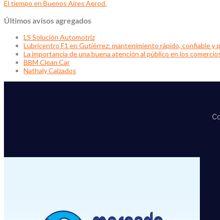
El tiempo en Buenos Aires Aerod.
Últimos avisos agregados
LS Solución Automotriz
Lubricentro F1 en Gutiérrez: mantenimiento rápido, confiable y p
La importancia de una buena atención al público en los comercio
BBM Clean Car
Nathaly Calzados
Co