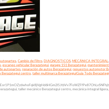
Autopartes
,
Cambio de Filtro
,
DIAGNOSTICOS
,
MECÁNICA INTEGRAL
o
,
escaneo vehicular Berazategui
,
garage 151 Berazategui
,
mantenimiento
de autopartes
,
reparación de autos Berazategui
,
repuestos automotor B
o Berazategui centro
,
taller multimarca Berazategui
Guia Todo Berazateg
Eor1P1mOZzdwhoFqk8jVgHd6HGm2l5JtbVv7FoWZFfPe87OhLvSNFhjtDIgj
ategui, taller mecánico Berazategui centro, mecánica integral ligera, c