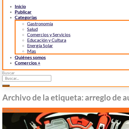
Inicio
Publicar
Categorías
Gastronomía
Salud
Comercios y Servicios
Educación y Cultura
Energía Solar
Mas
Quiénes somos
Comercios +
Buscar
Archivo de la etiqueta: arreglo de 
10
Abr/26