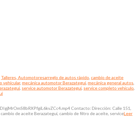
,
Talleres, Automotores
arreglo de autos rápido
,
cambio de aceite
 vehicular
,
mecánica automotor Berazategui
,
mecánica general autos
,
erazategui
,
service automotor Berazategui
,
service completo vehículo
,
ui
MrOmS8bRXPfgiL6kvZCc4.mp4 Contacto: Dirección: Calle 151,
ambio de aceite Berazategui, cambio de filtro de aceite, service
Leer