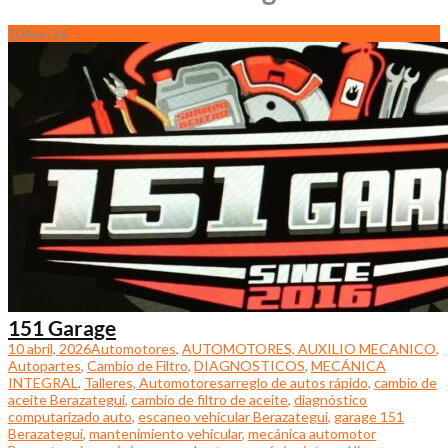
10
Abr/26
151 Garage
10 abril, 2026
Automotores
,
AUTOMOTORES, AUXILIO MECANICO
,
Autopartes
,
Cambio de Filtro
,
DIAGNOSTICOS
,
MECÁNICA
INTEGRAL
,
Talleres, Automotores
arreglo de autos rápido
,
cambio de
aceite Berazategui
,
cambio de filtro de aceite
,
diagnóstico
computarizado auto
,
escaneo vehicular Berazategui
,
garage 151
Berazategui
,
mantenimiento vehicular
,
mecánica automotor