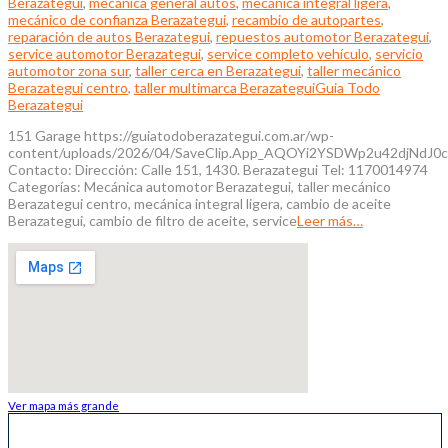
Berazategui
,
mecánica general autos
,
mecánica integral ligera
,
mecánico de confianza Berazategui
,
recambio de autopartes
,
reparación de autos Berazategui
,
repuestos automotor Berazategui
,
service automotor Berazategui
,
service completo vehículo
,
servicio
automotor zona sur
,
taller cerca en Berazategui
,
taller mecánico
Berazategui centro
,
taller multimarca Berazategui
Guia Todo
Berazategui
151 Garage https://guiatodoberazategui.com.ar/wp-
content/uploads/2026/04/SaveClip.App_AQOYi2YSDWp2u42djNd
Contacto: Dirección: Calle 151, 1430. Berazategui Tel: 1170014974
Categorías: Mecánica automotor Berazategui, taller mecánico
Berazategui centro, mecánica integral ligera, cambio de aceite
Berazategui, cambio de filtro de aceite, service
Leer más…
Ver mapa más grande