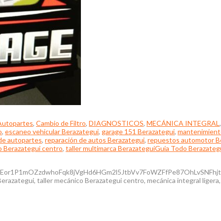
Autopartes
,
Cambio de Filtro
,
DIAGNOSTICOS
,
MECÁNICA INTEGRAL
o
,
escaneo vehicular Berazategui
,
garage 151 Berazategui
,
mantenimiento
de autopartes
,
reparación de autos Berazategui
,
repuestos automotor B
o Berazategui centro
,
taller multimarca Berazategui
Guia Todo Berazateg
Eor1P1mOZzdwhoFqk8jVgHd6HGm2l5JtbVv7FoWZFfPe87OhLvSNFhjtDIgj
ategui, taller mecánico Berazategui centro, mecánica integral ligera, c