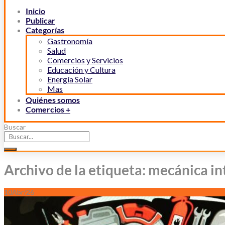
Inicio
Publicar
Categorías
Gastronomía
Salud
Comercios y Servicios
Educación y Cultura
Energía Solar
Mas
Quiénes somos
Comercios +
Buscar
Archivo de la etiqueta: mecánica int
10
Abr/26