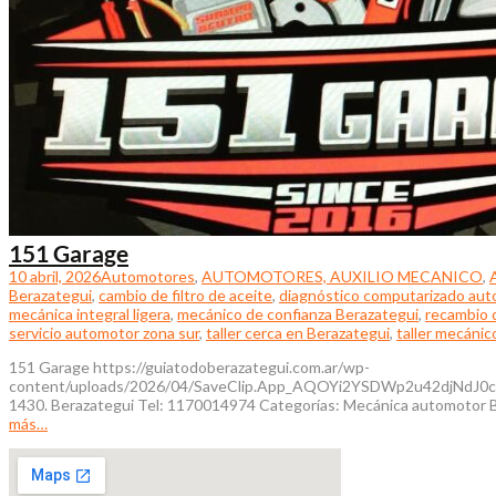
151 Garage
10 abril, 2026
Automotores
,
AUTOMOTORES, AUXILIO MECANICO
,
Berazategui
,
cambio de filtro de aceite
,
diagnóstico computarizado aut
mecánica integral ligera
,
mecánico de confianza Berazategui
,
recambio 
servicio automotor zona sur
,
taller cerca en Berazategui
,
taller mecánic
151 Garage https://guiatodoberazategui.com.ar/wp-
content/uploads/2026/04/SaveClip.App_AQOYi2YSDWp2u42djNdJ0c
1430. Berazategui Tel: 1170014974 Categorías: Mecánica automotor Beraz
más…