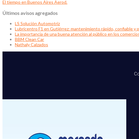
El tiempo en Buenos Aires Aerod.
Últimos avisos agregados
LS Solución Automotriz
Lubricentro F1 en Gutiérrez: mantenimiento rápido, confiable y p
La importancia de una buena atención al público en los comercio
BBM Clean Car
Nathaly Calzados
Co