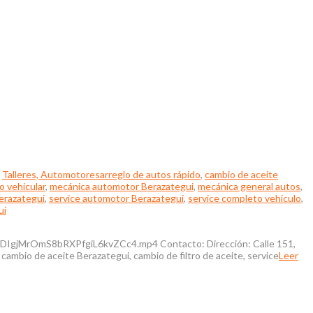
,
Talleres, Automotores
arreglo de autos rápido
,
cambio de aceite
 vehicular
,
mecánica automotor Berazategui
,
mecánica general autos
,
erazategui
,
service automotor Berazategui
,
service completo vehículo
,
ui
MrOmS8bRXPfgiL6kvZCc4.mp4 Contacto: Dirección: Calle 151,
ambio de aceite Berazategui, cambio de filtro de aceite, service
Leer