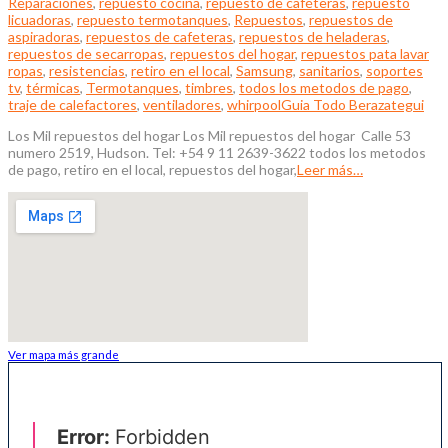
Reparaciones
,
repuesto cocina
,
repuesto de caféteras
,
repuesto
licuadoras
,
repuesto termotanques
,
Repuestos
,
repuestos de
aspiradoras
,
repuestos de cafeteras
,
repuestos de heladeras
,
repuestos de secarropas
,
repuestos del hogar
,
repuestos pata lavar
ropas
,
resistencias
,
retiro en el local
,
Samsung
,
sanitarios
,
soportes
tv
,
térmicas
,
Termotanques
,
timbres
,
todos los metodos de pago
,
traje de calefactores
,
ventiladores
,
whirpool
Guia Todo Berazategui
Los Mil repuestos del hogar Los Mil repuestos del hogar Calle 53
numero 2519, Hudson. Tel: +54 9 11 2639-3622 todos los metodos
de pago, retiro en el local, repuestos del hogar,
Leer más…
Ver mapa más grande