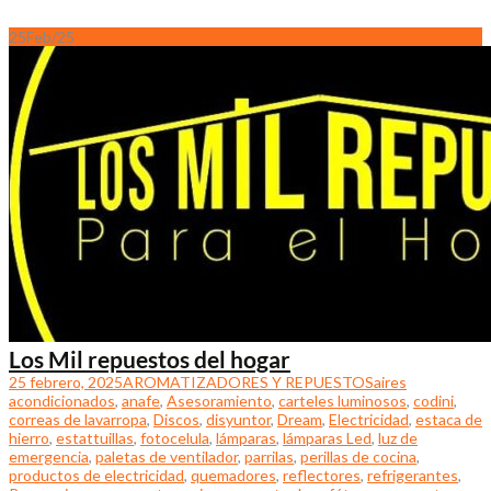
25
Feb/25
Los Mil repuestos del hogar
25 febrero, 2025
AROMATIZADORES Y REPUESTOS
aires
acondicionados
,
anafe
,
Asesoramiento
,
carteles luminosos
,
codini
,
correas de lavarropa
,
Discos
,
disyuntor
,
Dream
,
Electricidad
,
estaca de
hierro
,
estattuillas
,
fotocelula
,
lámparas
,
lámparas Led
,
luz de
emergencia
,
paletas de ventilador
,
parrilas
,
perillas de cocina
,
productos de electricidad
,
quemadores
,
reflectores
,
refrigerantes
,