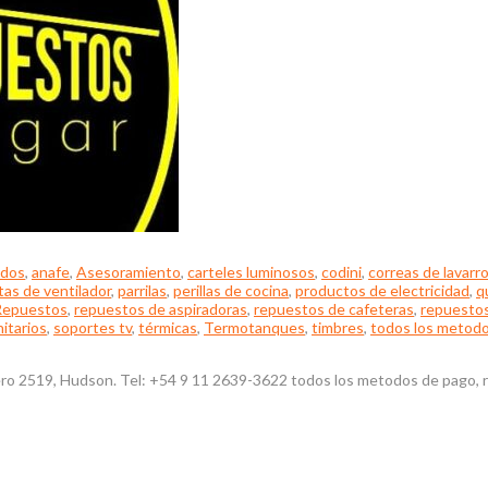
ados
,
anafe
,
Asesoramiento
,
carteles luminosos
,
codini
,
correas de lavarr
tas de ventilador
,
parrilas
,
perillas de cocina
,
productos de electricidad
,
q
Repuestos
,
repuestos de aspiradoras
,
repuestos de cafeteras
,
repuestos
nitarios
,
soportes tv
,
térmicas
,
Termotanques
,
timbres
,
todos los metod
ro 2519, Hudson. Tel: +54 9 11 2639-3622 todos los metodos de pago, ret