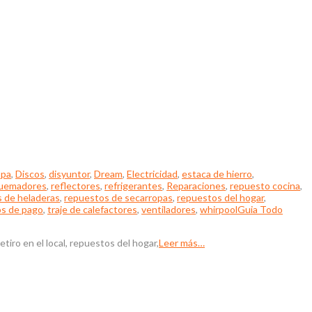
opa
,
Discos
,
disyuntor
,
Dream
,
Electricidad
,
estaca de hierro
,
uemadores
,
reflectores
,
refrigerantes
,
Reparaciones
,
repuesto cocina
,
 de heladeras
,
repuestos de secarropas
,
repuestos del hogar
,
os de pago
,
traje de calefactores
,
ventiladores
,
whirpool
Guia Todo
iro en el local, repuestos del hogar,
Leer más…