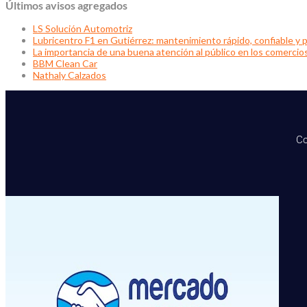
Últimos avisos agregados
LS Solución Automotriz
Lubricentro F1 en Gutiérrez: mantenimiento rápido, confiable y p
La importancia de una buena atención al público en los comercio
BBM Clean Car
Nathaly Calzados
Co