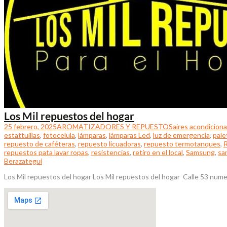
Los Mil repuestos del hogar
25 febrero, 2025
AROMATIZADORES Y REPUESTOS
aires acondicion
estattuillas
,
fotocelula
,
lámparas
,
lámparas Led
,
luz de emergencia
,
pale
repuesto de caféteras
,
repuesto licuadoras
,
repuesto termotanques
,
repuestos pata lavar ropas
,
resistencias
,
retiro en el local
,
Samsung
,
sa
Berazategui
Los Mil repuestos del hogar Los Mil repuestos del hogar Calle 53 nume