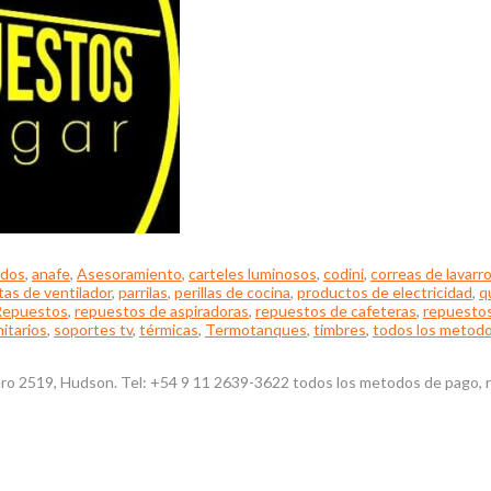
ados
,
anafe
,
Asesoramiento
,
carteles luminosos
,
codini
,
correas de lavarr
tas de ventilador
,
parrilas
,
perillas de cocina
,
productos de electricidad
,
q
Repuestos
,
repuestos de aspiradoras
,
repuestos de cafeteras
,
repuestos
nitarios
,
soportes tv
,
térmicas
,
Termotanques
,
timbres
,
todos los metod
ro 2519, Hudson. Tel: +54 9 11 2639-3622 todos los metodos de pago, ret