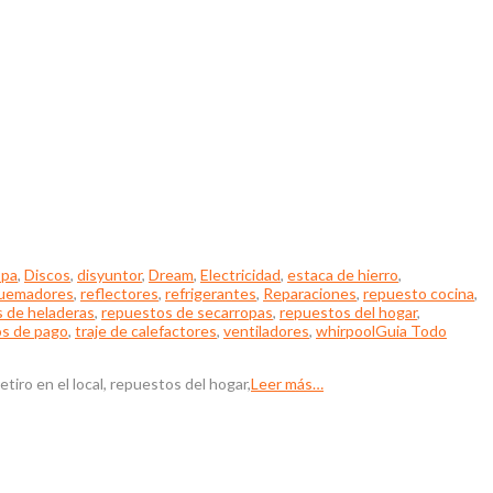
opa
,
Discos
,
disyuntor
,
Dream
,
Electricidad
,
estaca de hierro
,
uemadores
,
reflectores
,
refrigerantes
,
Reparaciones
,
repuesto cocina
,
 de heladeras
,
repuestos de secarropas
,
repuestos del hogar
,
os de pago
,
traje de calefactores
,
ventiladores
,
whirpool
Guia Todo
iro en el local, repuestos del hogar,
Leer más…