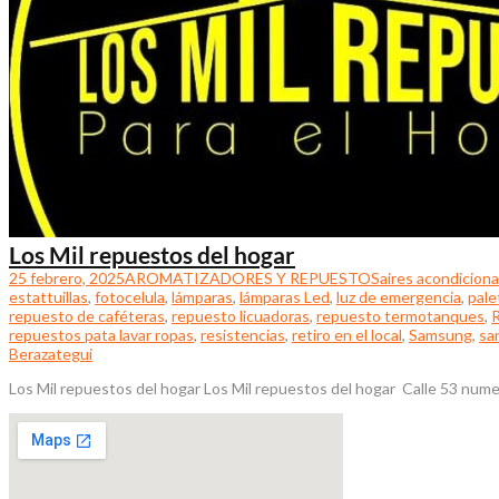
Los Mil repuestos del hogar
25 febrero, 2025
AROMATIZADORES Y REPUESTOS
aires acondicion
estattuillas
,
fotocelula
,
lámparas
,
lámparas Led
,
luz de emergencia
,
pale
repuesto de caféteras
,
repuesto licuadoras
,
repuesto termotanques
,
repuestos pata lavar ropas
,
resistencias
,
retiro en el local
,
Samsung
,
sa
Berazategui
Los Mil repuestos del hogar Los Mil repuestos del hogar Calle 53 nume