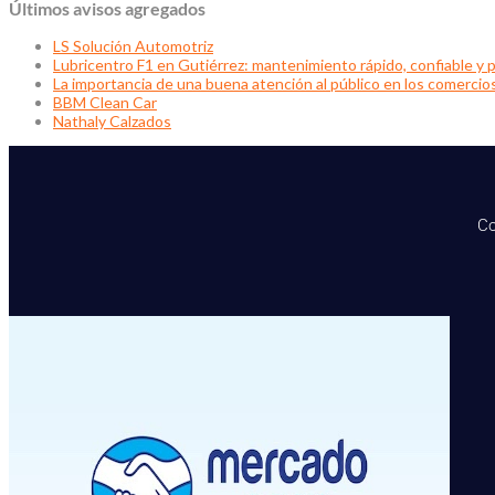
Últimos avisos agregados
LS Solución Automotriz
Lubricentro F1 en Gutiérrez: mantenimiento rápido, confiable y p
La importancia de una buena atención al público en los comercio
BBM Clean Car
Nathaly Calzados
Co