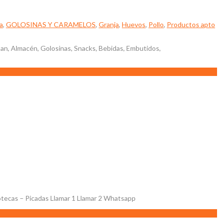
a
,
GOLOSINAS Y CARAMELOS
,
Granja
,
Huevos
,
Pollo
,
Productos apto
Pan, Almacén, Golosinas, Snacks, Bebidas, Embutidos,
notecas – Picadas Llamar 1 Llamar 2 Whatsapp