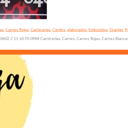
as
,
Carnes Rojas
,
Carnicerias
,
Cerdos
,
elaborados
,
Embutidos
,
Granjas
,
P
402 // 11-6570-0984 Carnicerias, Carnes, Carnes Rojas, Carnes Blancas,