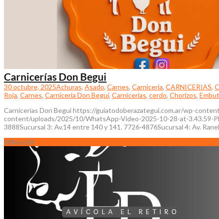
Carnicerías Don Begui
30 octubre, 2025
Achuras
,
Asado
,
Carnes
,
Carnicería
,
CARNICERIAS
,
C
Roja
,
Carnes
,
Carniceria Don Begui
,
Carnicerías
,
cerdo
,
Chorizos
,
Embut
Carnicerías Don Begui https://guiatodoberazategui.com.ar/wp-cont
content/uploads/2025/10/WhatsApp-Video-2025-10-28-at-3.43.59-PM.mp
3888Sucursal 3: Av.14 entre 140 y 141. 7726-4876Sucursal 4: Av. Rane
08
Nov/24