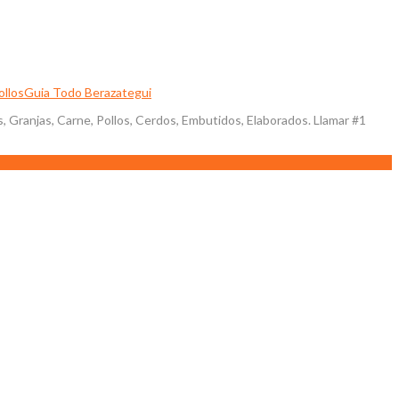
ollos
Guia Todo Berazategui
 Granjas, Carne, Pollos, Cerdos, Embutidos, Elaborados. Llamar #1