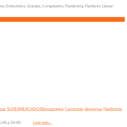
 Embutidos, Granjas, Congelados, Fiambrería, Fiambres Llamar
eza
,
SUPERMERCADOS
Berazategui
,
Carnicería
,
despensa
,
Fiambrería
,
30 / 15:30 a 20:00
Leer más…