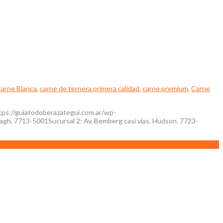
arne Blanca
,
carne de ternera primera calidad
,
carne premium
,
Carne
ps://guiatodoberazategui.com.ar/wp-
gh. 7713-5001Sucursal 2: Av. Bemberg casi vias. Hudson. 7723-