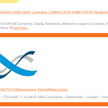
EBIDAS GASEOSAS
,
Carnicería
,
CARNICERIAS
,
EMBUTIDOS
,
Fiambrerí
1151424206 Carnicería, Granja, Fiambrería, Alimentos veganos,Comidas, 
Llamar #2
Leer más…
VINOTECAS
Berazategui
,
Viande
Matías Leiras
el: 7720-6345 // 11 6432-3465 Carnicerías – Fiambrerías – Granjas – Vi