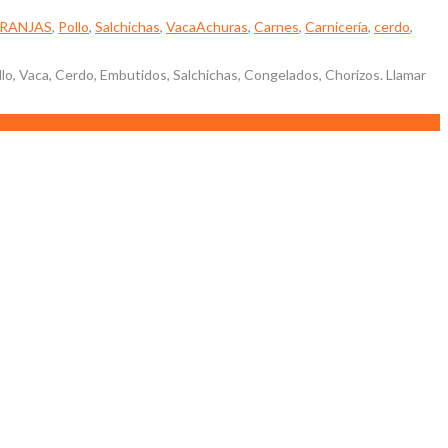
RANJAS
,
Pollo
,
Salchichas
,
Vaca
Achuras
,
Carnes
,
Carnicería
,
cerdo
,
llo, Vaca, Cerdo, Embutidos, Salchichas, Congelados, Chorizos. Llamar