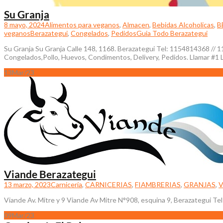
Su Granja
8 mayo, 2024
Alimentos para veganos
,
Almacen
,
Bebidas Alcoholicas
,
B
veganos
Berazategui
,
Congelados
,
Pedidos
Guia Todo Berazategui
Su Granja Su Granja Calle 148, 1168. Berazategui Tel: 1154814368 // 
Congelados,Pollo, Huevos, Condimentos, Delivery, Pedidos. Llamar #1 
13
Mar/23
Viande Berazategui
13 marzo, 2023
Carnicería
,
CARNICERIAS
,
FIAMBRERIAS
,
GRANJAS
,
Viande Av. Mitre y 9 Viande Av Mitre N°908, esquina 9, Berazategui T
09
Mar/23