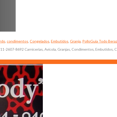
rdo
,
condimentos
,
Congelados
,
Embutidos
,
Granja
,
Pollo
Guia Todo Bera
Tel: 11-2607-8692 Carnicerias, Avícola, Granjas, Condimentos, Embutidos,