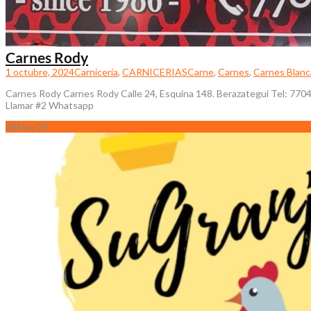
Carnes Rody
1 octubre, 2024
Carnicería
,
CARNICERIAS
Carne
,
Carnes
,
Carnes Blanc
Carnes Rody Carnes Rody Calle 24, Esquina 148. Berazategui Tel: 77040
Llamar #2 Whatsapp
08
May/24