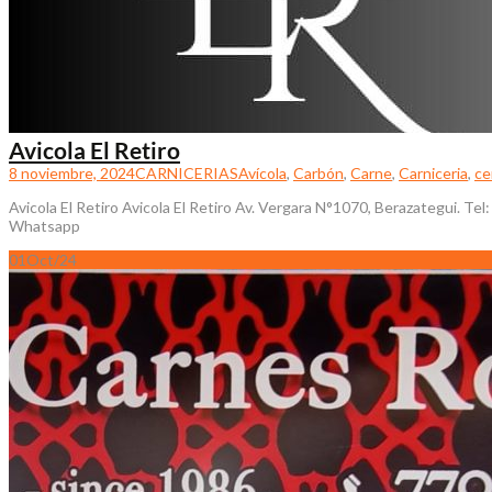
Avicola El Retiro
8 noviembre, 2024
CARNICERIAS
Avícola
,
Carbón
,
Carne
,
Carniceria
,
ce
Avicola El Retiro Avicola El Retiro Av. Vergara N°1070, Berazategui. 
Whatsapp
01
Oct/24