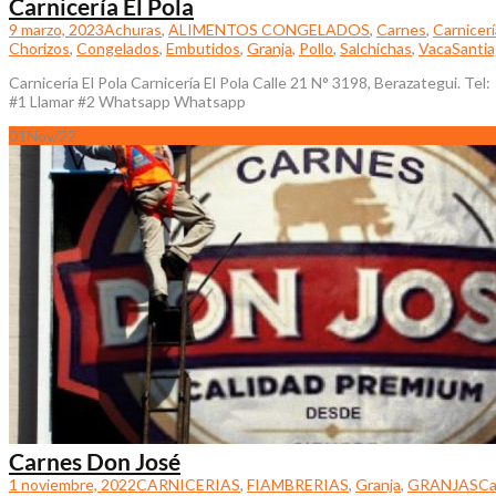
Carnicería El Pola
9 marzo, 2023
Achuras
,
ALIMENTOS CONGELADOS
,
Carnes
,
Carnicerí
Chorizos
,
Congelados
,
Embutidos
,
Granja
,
Pollo
,
Salchichas
,
Vaca
Santi
Carnicería El Pola Carnicería El Pola Calle 21 N° 3198, Berazategui. T
#1 Llamar #2 Whatsapp Whatsapp
01
Nov/22
Carnes Don José
1 noviembre, 2022
CARNICERIAS
,
FIAMBRERIAS
,
Granja
,
GRANJAS
Ca