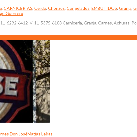
a
,
CARNICERIAS
,
Cerdo
,
Chorizos
,
Congelados
,
EMBUTIDOS
,
Granja
,
G
ago Guerrero
el: 11-6292-6412 // 11-5375-6108 Carnicería, Granja, Carnes, Achuras, Po
rnes Don José
Matías Leiras