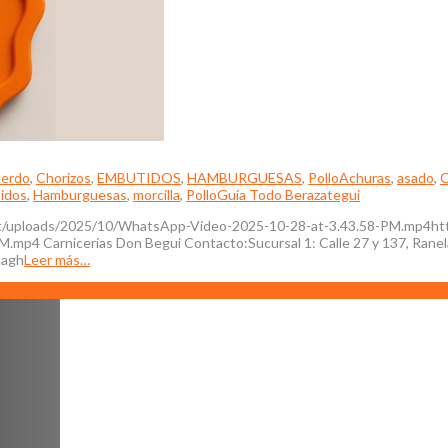
erdo
,
Chorizos
,
EMBUTIDOS
,
HAMBURGUESAS
,
Pollo
Achuras
,
asado
,
C
idos
,
Hamburguesas
,
morcilla
,
Pollo
Guia Todo Berazategui
ent/uploads/2025/10/WhatsApp-Video-2025-10-28-at-3.43.58-PM.mp4htt
4 Carnicerías Don Begui Contacto:Sucursal 1: Calle 27 y 137, Ranela
lagh
Leer más…