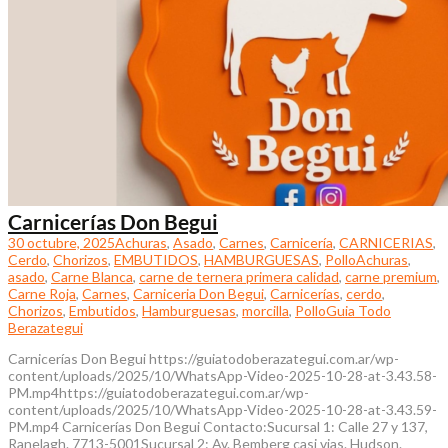
Carnicerías Don Begui
30 octubre, 2025
Achuras
,
Asado
,
Carnes
,
Carnicería
,
CARNICERIAS
,
Cerdo
,
Chorizos
,
EMBUTIDOS
,
HAMBURGUESAS
,
Pollo
Achuras
,
asado
,
Carne Blanca
,
carne de ternera primera calidad
,
carne premium
,
Carne Roja
,
Carnes
,
Carniceria Don Begui
,
Carnicerías
,
cerdo
,
Chorizos
,
Embutidos
,
Hamburguesas
,
morcilla
,
Pollo
Guia Todo
Berazategui
Carnicerías Don Begui https://guiatodoberazategui.com.ar/wp-
content/uploads/2025/10/WhatsApp-Video-2025-10-28-at-3.43.58-
PM.mp4https://guiatodoberazategui.com.ar/wp-
content/uploads/2025/10/WhatsApp-Video-2025-10-28-at-3.43.59-
PM.mp4 Carnicerías Don Begui Contacto:Sucursal 1: Calle 27 y 137,
Ranelagh. 7713-5001Sucursal 2: Av. Bemberg casi vias. Hudson.