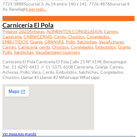
7723-3888Sucursal 3: Av.14 entre 140 y 141. 7726-4876Sucursal 4:
Av. Ranelagh
Leer más…
09
Mar/23
Carnicería El Pola
9 marzo, 2023
Achuras
,
ALIMENTOS CONGELADOS
,
Carnes
,
Carnicería
,
CARNICERIAS
,
Cerdo
,
Chorizos
,
Congelados
,
EMBUTIDOS
,
Granja
,
GRANJAS
,
Pollo
,
Salchichas
,
Vaca
Achuras
,
Carnes
,
Carnicería
,
cerdo
,
Chorizos
,
Congelados
,
Embutidos
,
Granja
,
Pollo
,
Salchichas
,
Vaca
Santiago Guerrero
Carnicería El Pola Carnicería El Pola Calle 21 N° 3198, Berazategui.
Tel: 11-6292-6412 // 11-5375-6108 Carnicería, Granja, Carnes,
Achuras, Pollo, Vaca, Cerdo, Embutidos, Salchichas, Congelados,
Chorizos. Llamar #1 Llamar #2 Whatsapp Whatsapp
Ver mapa más grande