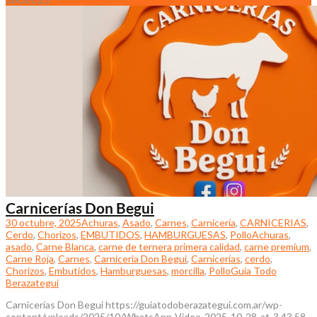
Carnicerías Don Begui
30 octubre, 2025
Achuras
,
Asado
,
Carnes
,
Carnicería
,
CARNICERIAS
,
Cerdo
,
Chorizos
,
EMBUTIDOS
,
HAMBURGUESAS
,
Pollo
Achuras
,
asado
,
Carne Blanca
,
carne de ternera primera calidad
,
carne premium
,
Carne Roja
,
Carnes
,
Carniceria Don Begui
,
Carnicerías
,
cerdo
,
Chorizos
,
Embutidos
,
Hamburguesas
,
morcilla
,
Pollo
Guia Todo
Berazategui
Carnicerías Don Begui https://guiatodoberazategui.com.ar/wp-
content/uploads/2025/10/WhatsApp-Video-2025-10-28-at-3.43.58-