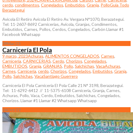
cerdo
,
condimentos
,
Congelados
,
Embutidos
,
Granja
,
Pollo
Guia Todo
Berazategui
Avicola El Retiro Avicola El Retiro Av. Vergara N°1070, Berazategui.
Tel: 11-2607-8692 Carnicerias, Avícola, Granjas, Condimentos,
Embutidos, Carnes, Pollos, Cerdos, Congelados, Carbón Llamar #1
Facebook Whatsapp
09
Mar/23
Carnicería El Pola
9 marzo, 2023
Achuras
,
ALIMENTOS CONGELADOS
,
Carnes
,
Carnicería
,
CARNICERIAS
,
Cerdo
,
Chorizos
,
Congelados
,
EMBUTIDOS
,
Granja
,
GRANJAS
,
Pollo
,
Salchichas
,
Vaca
Achuras
,
Carnes
,
Carnicería
,
cerdo
,
Chorizos
,
Congelados
,
Embutidos
,
Granja
,
Pollo
,
Salchichas
,
Vaca
Santiago Guerrero
Carnicería El Pola Carnicería El Pola Calle 21 N° 3198, Berazategui.
Tel: 11-6292-6412 // 11-5375-6108 Carnicería, Granja, Carnes,
Achuras, Pollo, Vaca, Cerdo, Embutidos, Salchichas, Congelados,
Chorizos. Llamar #1 Llamar #2 Whatsapp Whatsapp
26
Oct/22