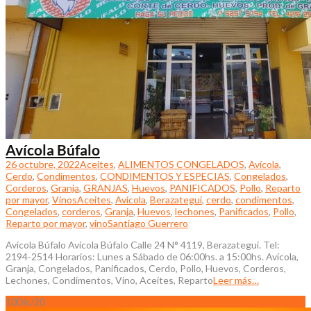
Avícola Búfalo
26 octubre, 2022
Aceites
,
ALIMENTOS CONGELADOS
,
Avícola
,
Cerdo
,
Condimentos
,
CONDIMENTOS Y ESPECIAS
,
Congelados
,
Corderos
,
Granja
,
GRANJAS
,
Huevos
,
PANIFICADOS
,
Pollo
,
Reparto
por mayor
,
Vinos
Aceites
,
Avícola
,
Berazategui
,
cerdo
,
condimentos
,
Congelados
,
corderos
,
Granja
,
Huevos
,
lechones
,
Panificados
,
Pollo
,
Reparto por mayor
,
vino
Santiago Guerrero
Avícola Búfalo Avícola Búfalo Calle 24 N° 4119, Berazategui. Tel:
2194-2514 Horarios: Lunes a Sábado de 06:00hs. a 15:00hs. Avícola,
Granja, Congelados, Panificados, Cerdo, Pollo, Huevos, Corderos,
Lechones, Condimentos, Vino, Aceites, Reparto
Leer más…
10
Dic/20