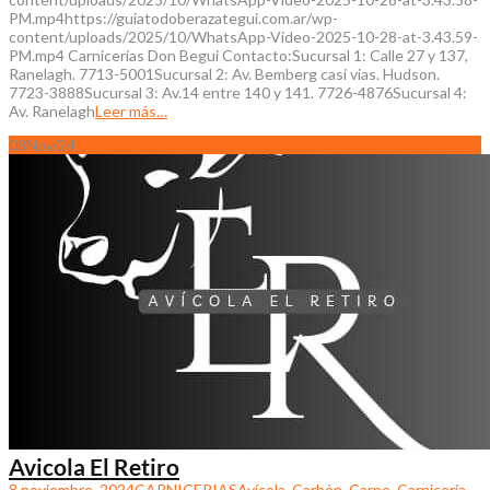
PM.mp4https://guiatodoberazategui.com.ar/wp-
content/uploads/2025/10/WhatsApp-Video-2025-10-28-at-3.43.59-
PM.mp4 Carnicerías Don Begui Contacto:Sucursal 1: Calle 27 y 137,
Ranelagh. 7713-5001Sucursal 2: Av. Bemberg casi vias. Hudson.
7723-3888Sucursal 3: Av.14 entre 140 y 141. 7726-4876Sucursal 4:
Av. Ranelagh
Leer más…
08
Nov/24
Avicola El Retiro
8 noviembre, 2024
CARNICERIAS
Avícola
,
Carbón
,
Carne
,
Carniceria
,