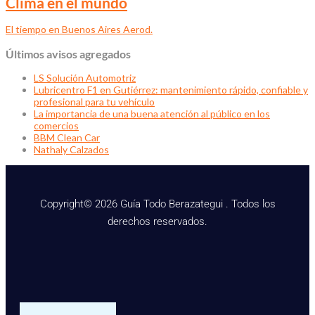
Clima en el mundo
El tiempo en Buenos Aires Aerod.
Últimos avisos agregados
LS Solución Automotriz
Lubricentro F1 en Gutiérrez: mantenimiento rápido, confiable y
profesional para tu vehículo
La importancia de una buena atención al público en los
comercios
BBM Clean Car
Nathaly Calzados
Copyright© 2026 Guía Todo Berazategui . Todos los
derechos reservados.