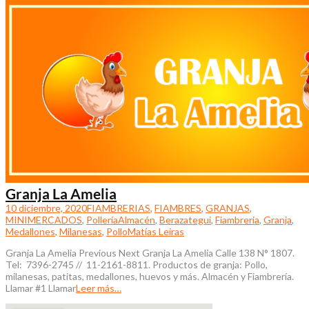
Granja La Amelia
10 diciembre, 2020
FIAMBRERIAS
,
FIAMBRES
,
GRANJAS
,
MINIMERCADOS
,
Pollería
Almacén
,
Berazategui
,
Fiambreria
,
Granja
,
Medallones
,
Milanesas
,
Pollo
Matías Leiras
Granja La Amelia Previous Next Granja La Amelia Calle 138 N° 1807.
Tel: 7396-2745 // 11-2161-8811. Productos de granja: Pollo,
milanesas, patitas, medallones, huevos y más. Almacén y Fiambrería.
Llamar #1 Llamar
Leer más…