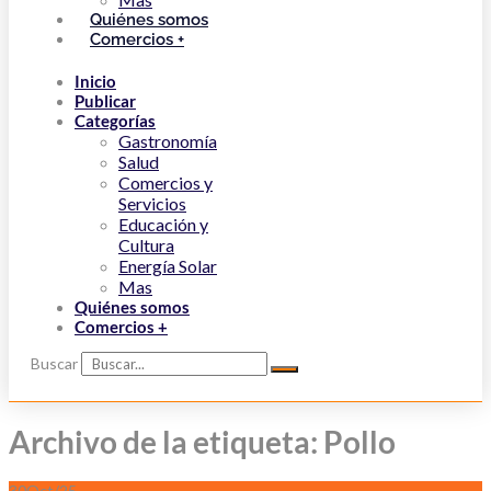
Quiénes somos
Comercios +
Inicio
Publicar
Categorías
Gastronomía
Salud
Comercios y
Servicios
Educación y
Cultura
Energía Solar
Mas
Quiénes somos
Comercios +
Buscar
Archivo de la etiqueta: Pollo
30
Oct/25