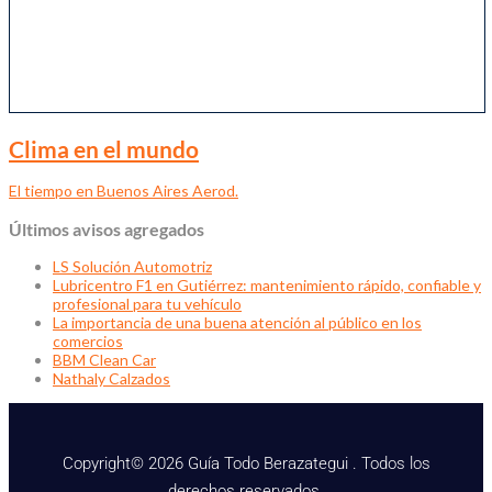
Clima en el mundo
El tiempo en Buenos Aires Aerod.
Últimos avisos agregados
LS Solución Automotriz
Lubricentro F1 en Gutiérrez: mantenimiento rápido, confiable y
profesional para tu vehículo
La importancia de una buena atención al público en los
comercios
BBM Clean Car
Nathaly Calzados
Copyright© 2026 Guía Todo Berazategui . Todos los
derechos reservados.