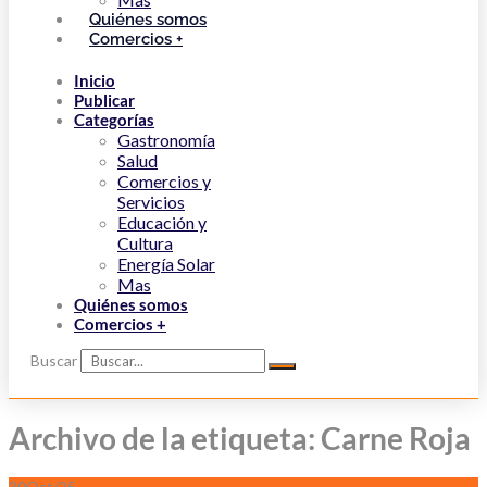
Quiénes somos
Comercios +
Inicio
Publicar
Categorías
Gastronomía
Salud
Comercios y
Servicios
Educación y
Cultura
Energía Solar
Mas
Quiénes somos
Comercios +
Buscar
Archivo de la etiqueta: Carne Roja
30
Oct/25