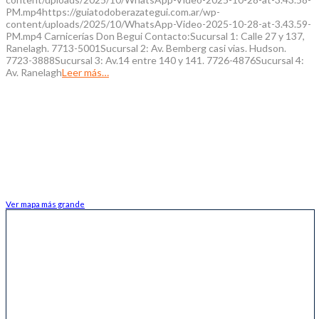
PM.mp4https://guiatodoberazategui.com.ar/wp-
content/uploads/2025/10/WhatsApp-Video-2025-10-28-at-3.43.59-
PM.mp4 Carnicerías Don Begui Contacto:Sucursal 1: Calle 27 y 137,
Ranelagh. 7713-5001Sucursal 2: Av. Bemberg casi vias. Hudson.
7723-3888Sucursal 3: Av.14 entre 140 y 141. 7726-4876Sucursal 4:
Av. Ranelagh
Leer más…
Ver mapa más grande