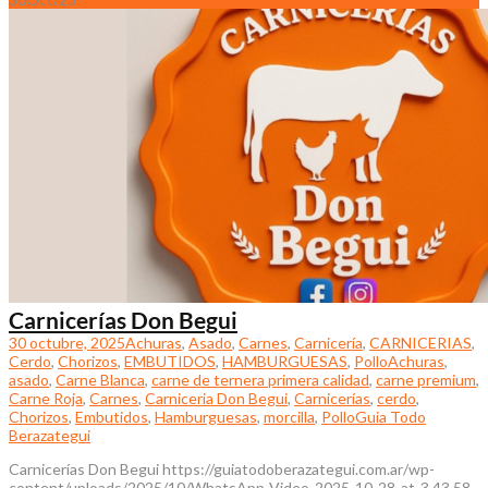
Carnicerías Don Begui
30 octubre, 2025
Achuras
,
Asado
,
Carnes
,
Carnicería
,
CARNICERIAS
,
Cerdo
,
Chorizos
,
EMBUTIDOS
,
HAMBURGUESAS
,
Pollo
Achuras
,
asado
,
Carne Blanca
,
carne de ternera primera calidad
,
carne premium
,
Carne Roja
,
Carnes
,
Carniceria Don Begui
,
Carnicerías
,
cerdo
,
Chorizos
,
Embutidos
,
Hamburguesas
,
morcilla
,
Pollo
Guia Todo
Berazategui
Carnicerías Don Begui https://guiatodoberazategui.com.ar/wp-
content/uploads/2025/10/WhatsApp-Video-2025-10-28-at-3.43.58-