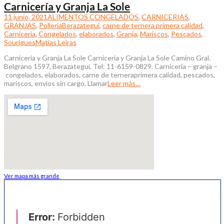
Carnicería y Granja La Sole
11 junio, 2021
ALIMENTOS CONGELADOS
,
CARNICERIAS
,
GRANJAS
,
Pollería
Berazategui
,
carne de ternera primera calidad
,
Carnicería
,
Congelados
,
elaborados
,
Granja
,
Mariscos
,
Pescados
,
Sourigues
Matías Leiras
Carnicería y Granja La Sole Carnicería y Granja La Sole Camino Gral.
Belgrano 1597, Berazategui. Tel: 11-6159-0829. Carnicería – granja –
congelados, elaborados, carne de terneraprimera calidad, pescados,
mariscos, envíos sin cargo. Llamar
Leer más…
Ver mapa más grande