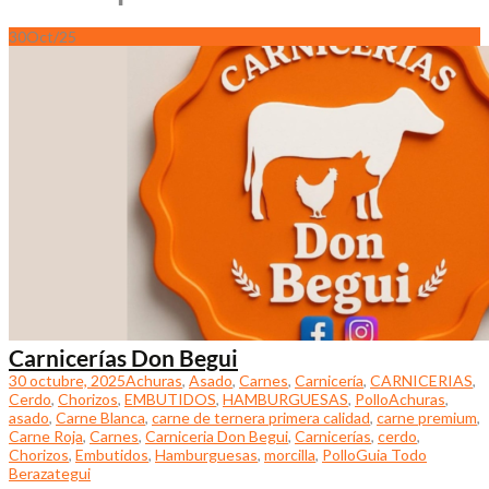
30
Oct/25
Carnicerías Don Begui
30 octubre, 2025
Achuras
,
Asado
,
Carnes
,
Carnicería
,
CARNICERIAS
,
Cerdo
,
Chorizos
,
EMBUTIDOS
,
HAMBURGUESAS
,
Pollo
Achuras
,
asado
,
Carne Blanca
,
carne de ternera primera calidad
,
carne premium
,
Carne Roja
,
Carnes
,
Carniceria Don Begui
,
Carnicerías
,
cerdo
,
Chorizos
,
Embutidos
,
Hamburguesas
,
morcilla
,
Pollo
Guia Todo
Berazategui