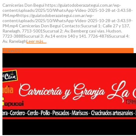
Carnicerías Don Begui https://guiatodoberazategui.com.ar/wp-
content/uploads/2025/10/WhatsApp-Video-2025-10-28-at-3.43.58-
PM.mp4https://guiatodoberazategui.com.ar/wp-
content/uploads/2025/10/WhatsApp-Video-2025-10-28-at-3.43.59-
PM.mp4 Carnicerías Don Begui Contacto:Sucursal 1: Calle 27 y 137,
Ranelagh. 7713-5001Sucursal 2: Av. Bemberg casi vias. Hudson.
7723-3888Sucursal 3: Av.14 entre 140 y 141. 7726-4876Sucursal 4:
Av. Ranelagh
Leer más…
11
Jun/21